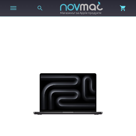



Магазинът за Apple продукти