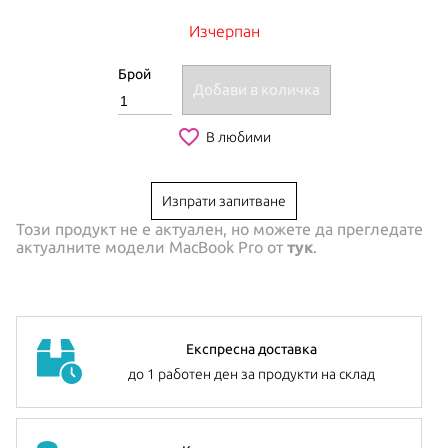
Изчерпан
Брой
Добави в количка
favorite_border
В любими
Изпрати запитване
Този продукт не е актуален, но можете да прегледате
актуалните модели
MacBook Pro
от
тук
.
Експресна доставка
до 1 работен ден за продукти на склад