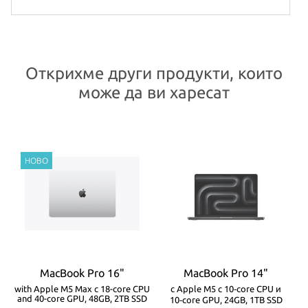
Открихме други продукти, които
може да ви харесат
MacBook Pro 16"
MacBook Pro 14"
-
with Apple M5 Max с 18-core CPU
с Apple M5 с 10‑core CPU и
w
and 40-core GPU, 48GB, 2TB SSD
10‑core GPU, 24GB, 1TB SSD