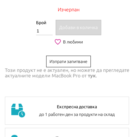
Изчерпан
Брой
Добави в количка
favorite_border
В любими
Изпрати запитване
Този продукт не е актуален, но можете да прегледате
актуалните модели
MacBook Pro
от
тук
.
Експресна доставка
до 1 работен ден за продукти на склад