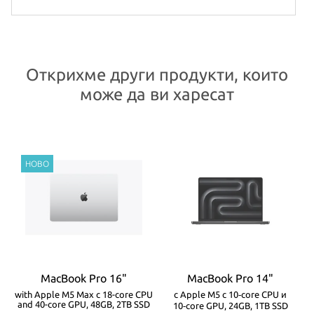
Открихме други продукти, които
може да ви харесат
MacBook Pro 16"
MacBook Pro 14"
-
with Apple M5 Max с 18-core CPU
с Apple M5 с 10‑core CPU и
w
and 40-core GPU, 48GB, 2TB SSD
10‑core GPU, 24GB, 1TB SSD