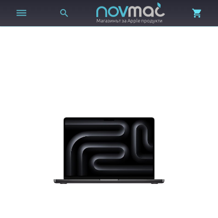



Магазинът за Apple продукти