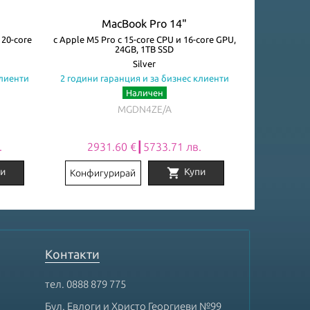
MacBook Pro 14"
M
 20-core
с Apple M5 Pro с 15-core CPU и 16-core GPU,
with Apple M5
24GB, 1TB SSD
G
Silver
клиенти
2 години гаранция и за бизнес клиенти
2 години га
Наличен
Огр
MGDN4ZE/A
.
2931.60 €┃5733.71 лв.
5082
shopping_cart
и
Купи
Конфигурирай
Конфигу
Контакти
тел.
0888 879 775
Бул. Евлоги и Христо Георгиеви №99