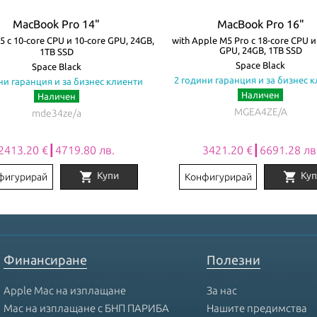
MacBook Pro 14"
MacBook Pro 16"
5 с 10‑core CPU и 10‑core GPU, 24GB,
with Apple M5 Pro с 18-core CPU и
GPU, 24GB, 1TB SSD
1TB SSD
Space Black
Space Black
2 години гаранция и за бизнес 
ни гаранция и за бизнес клиенти
Наличен
Наличен
MGEA4ZE/A
mde34ze/a
2413.20 €┃4719.80 лв.
3421.20 €┃6691.28 лв
shopping_cart
shopping_cart
Купи
Куп
фигурирай
Конфигурирай
Финансиране
Полезни
Apple Mac на изплащане
За нас
Mac на изплащане с БНП ПАРИБА
Нашите предимства