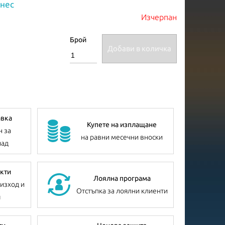
знес
Изчерпан
Брой
Добави в количка
авка
Купете на изплащане
н за
на равни месечни вноски
лад
кти
Лоялна програма
изход и
Отстъпка за лоялни клиенти
я