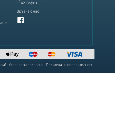
1142 София
Връзка с нас
ване
чам?
Условия за ползване
Политика на поверителност