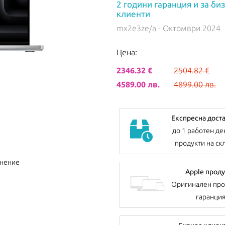
2 години гаранция и за би
клиенти
mx2e3ze/a
- Октомври 2024
Цена:
2346.32 €
2504.82 €
4589.00 лв.
4899.00 лв.
Експресна дост
до 1 работен де
продукти на ск
внение
Apple проду
Оригинален про
гаранци