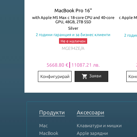
4"
MacBook Pro 16"
core GPU, 32GB,
with Apple M5 Max с 18-core CPU and 40-core
с Apple M
GPU, 48GB, 2TB SSD
Silver
знес клиенти
2 години гаранция и за бизнес клиенти
2 годи
Не е наличен
MGE94ZE/A
2 лв.
5668.80 €┃11087.21 лв.
shopping_cart
Заяви
Заяви
Конфигурирай
Кон
Item
1
of
8
Продукти
Аксесоари
Mac
Клавиатури и мишки
MacBook
Apple зарядни