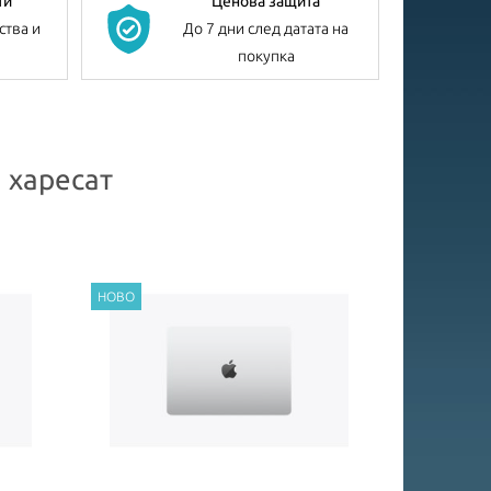
ти
Ценова защита
ства и
До 7 дни след датата на
покупка
 харесат