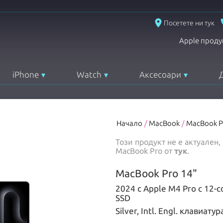
place
Посетете ни тук
Apple проду
iPhone
Watch
Аксесоари
Начало
/
MacBook
/
MacBook P
Този продукт не е актуален
MacBook Pro
от
тук
.
MacBook Pro 14"
2024 с Apple M4 Pro с 12-
SSD
Silver, Intl. Engl. клавиатур