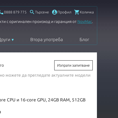




0888 879 775
Търсене
Профил
Количка
кти с оригинален произход и гаранция от
NovMac
.
Други
Втора употреба
Блог
ro
Изпрати запитване
, но можете да прегледате актуалните модели
core CPU и 16-core GPU, 24GB RAM, 512GB
а