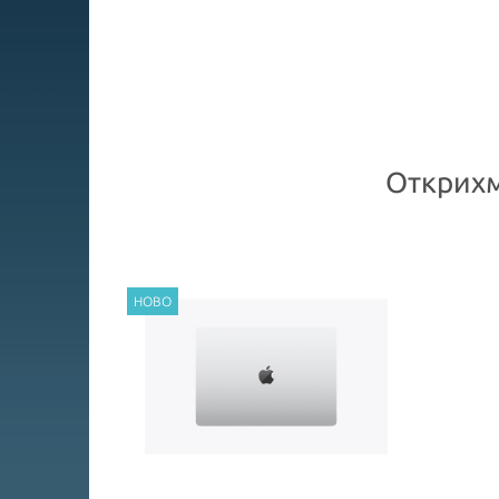
Открихм