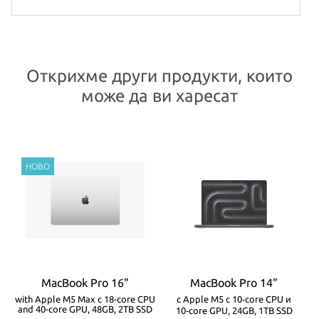
Открихме други продукти, които
може да ви харесат
MacBook Pro 16"
MacBook Pro 14"
-
with Apple M5 Max с 18-core CPU
с Apple M5 с 10‑core CPU и
w
and 40-core GPU, 48GB, 2TB SSD
10‑core GPU, 24GB, 1TB SSD