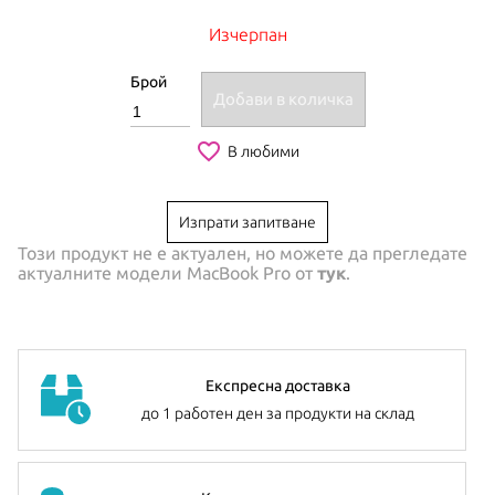
Изчерпан
Брой
Добави в количка
favorite_border
В любими
Изпрати запитване
Този продукт не е актуален, но можете да прегледате
актуалните модели
MacBook Pro
от
тук
.
Експресна доставка
до 1 работен ден за продукти на склад