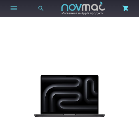



Магазинът за Apple продукти