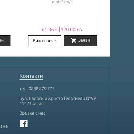
mptc3zm/a
61.36 €┃120.00 лв.
61
shopping_cart
ви
Заяви
Виж повече
Виж по
Контакти
тел.
0888 879 775
Бул. Евлоги и Христо Георгиеви №99
1142 София
Връзка с нас
ване