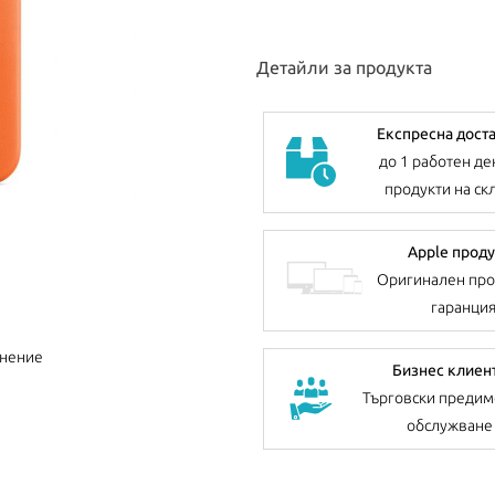
Детайли за продукта
Експресна дост
до 1 работен де
продукти на ск
Apple проду
Оригинален про
гаранци
внение
Бизнес клиен
Търговски предим
обслужване