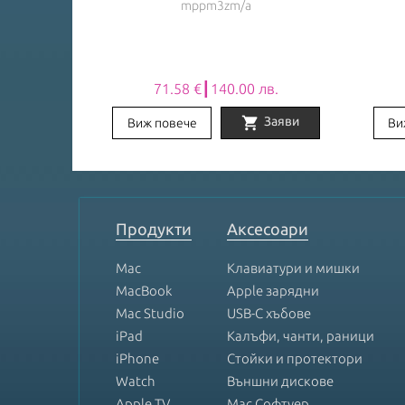
mppm3zm/a
лв.
71.58 €┃140.00 лв.
shopping_cart
Заяви
Заяви
Виж повече
Ви
Item
1
of
8
Продукти
Аксесоари
Mac
Клавиатури и мишки
MacBook
Apple зарядни
Mac Studio
USB-C хъбове
iPad
Калъфи, чанти, раници
iPhone
Стойки и протектори
Watch
Външни дискове
Apple TV
Mac Софтуер