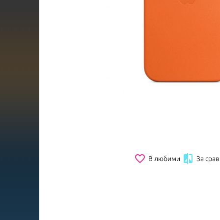
favorite_border

В любими
За сра