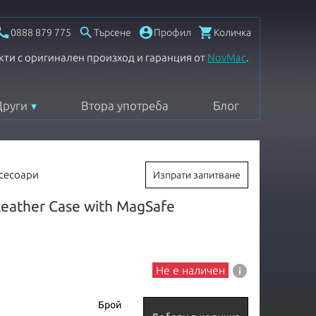




0888 879 775
Търсене
Профил
Количка
кти с оригинален произход и гаранция от
NovMac
.
Други
Втора употреба
Блог
ксесоари
Изпрати запитване
Leather Case with MagSafe
info
Не е наличен
Брой