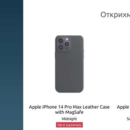
Открихм
ilicone Case
Apple iPhone 14 Pro Max Leather Case
Apple 
with MagSafe
22 Fall)
Midnight
S
Не е наличен