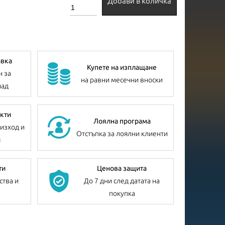
Добави в количка
авка
Купете на изплащане
н за
на равни месечни вноски
лад
кти
Лоялна програма
изход и
Отстъпка за лоялни клиенти
я
ти
Ценова защита
ства и
До 7 дни след датата на
покупка