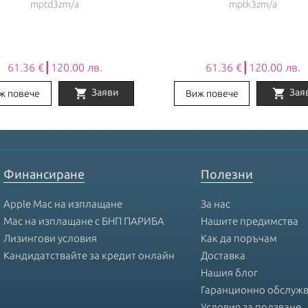
mptd3zm/a
mptk3zm/a
61.36 €┃120.00 лв.
61.36 €┃120.00 лв.
shopping_cart
shopping_cart
Заяви
Зая
ж повече
Виж повече
Финансиране
Полезни
Apple Mac на изплащане
За нас
Mac на изплащане с БНП ПАРИБА
Нашите предимства
Лизингови условия
Как да поръчам
Кандидатствайте за кредит онлайн
Доставка
Нашия блог
Гаранционно обслуж
Условия за ползване