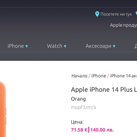
place
Посетете ни тук
Apple проду
iPhone
Watch
Аксесоари
Начало
/
iPhone
/
iPhone 14 а
Apple iPhone 14 Plus 
Orang
mppf3zm/a
Цена:
71.58 €┃140.00 лв.