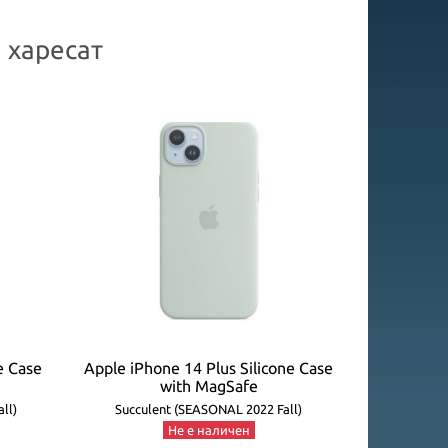
 харесат
e Case
Apple iPhone 14 Plus Silicone Case
Apple iPh
with MagSafe
ll)
Succulent (SEASONAL 2022 Fall)
Succule
Не е наличен