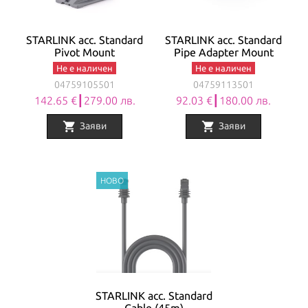
STARLINK acc. Standard
STARLINK acc. Standard
Pivot Mount
Pipe Adapter Mount
Не е наличен
Не е наличен
04759105501
04759113501
142.65 €┃279.00 лв.
92.03 €┃180.00 лв.
shopping_cart
shopping_cart
Заяви
Заяви
STARLINK acc. Standard