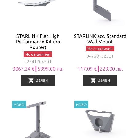
STARLINK Flat High
STARLINK acc. Standard
Performance Kit (no
Wall Mount
Router)
Не е наличен
Не е наличен
04759102501
02541704501
3067.24 €┃5999.00 лв.
117.09 €┃229.00 лв.
shopping_cart
shopping_cart
Заяви
Заяви