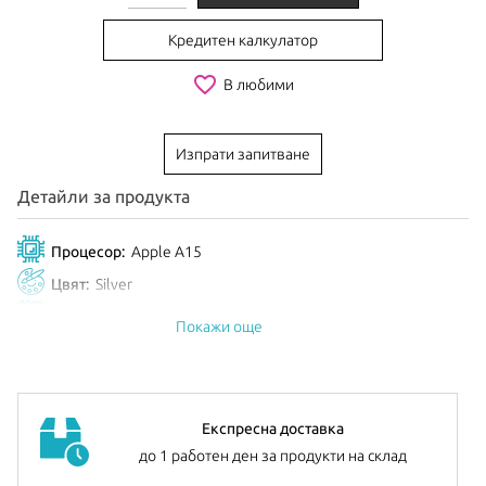
Кредитен калкулатор
favorite_border
В любими
Изпрати запитване
Детайли за продукта
Процесор:
Apple А15
Цвят:
Silver
Анонсиран:
Март 2025
Покажи още
Експресна доставка
до 1 работен ден за продукти на склад