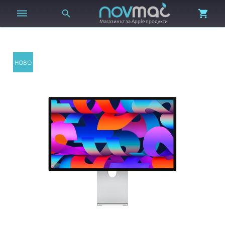



Магазинът за Apple продукти