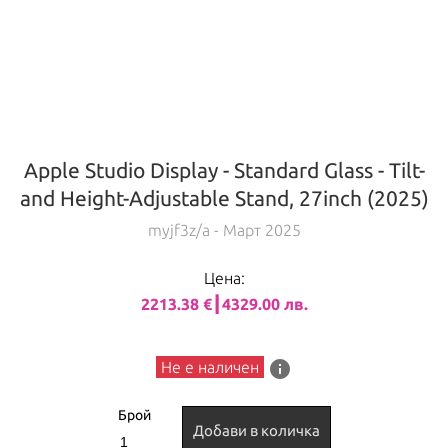
Apple Studio Display - Standard Glass - Tilt-
and Height-Adjustable Stand, 27inch (2025)
myjf3z/a
- Март 2025
Цена:
2213.38 €┃4329.00 лв.
info
Не е наличен
Брой
Добави в количка