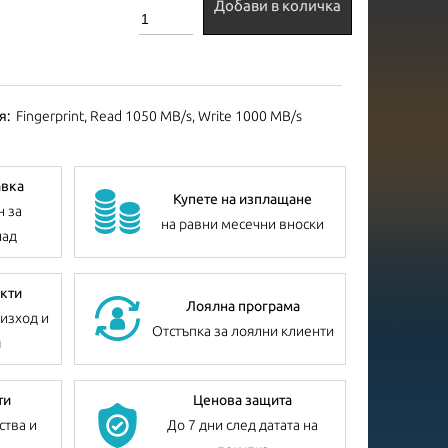
Добави в количка
я:
Fingerprint, Read 1050 MB/s, Write 1000 MB/s
авка
Купете на изплащане
н за
на равни месечни вноски
лад
кти
Лоялна програма
изход и
Отстъпка за лоялни клиенти
я
ти
Ценова защита
ства и
До 7 дни след датата на