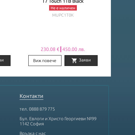
T7 Touch 1TB Black
Enclosu
Не е наличен
MUPC1T0K
230.08 €┃450.00 лв.
58
shopping_cart
ви
Заяви
Виж повече
Виж по
Контакти
тел.
0888 879 775
Бул. Евлоги и Христо Георгиеви №99
1142 София
Връзка с нас