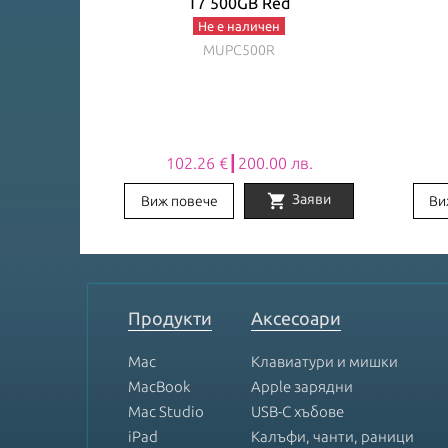
ver
T7 500GB Red
Не е наличен
MUPC500R
 лв.
102.26 €┃200.00 лв.
shopping_cart
Заяви
Заяви
Виж повече
Ви
Item
1
of
8
Продукти
Аксесоари
Mac
Клавиатури и мишки
MacBook
Apple зарядни
Mac Studio
USB-C хъбове
iPad
Калъфи, чанти, раници