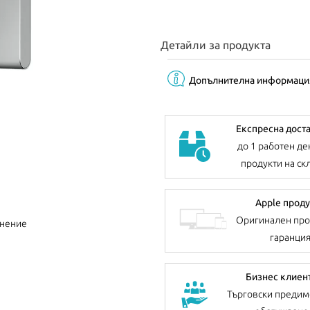
Детайли за продукта
Допълнителна информаци
Експресна дост
до 1 работен де
продукти на ск
Apple проду
Оригинален про
внение
гаранци
Бизнес клиен
Търговски предим