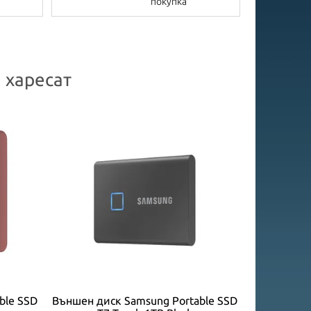
покупка
 харесат
ble SSD
Външен диск Samsung Portable SSD
Satechi A