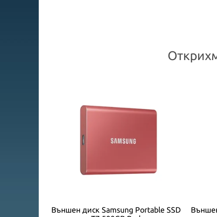
Открихм
ortable SSD
Външен диск Samsung Portable SSD
Външен