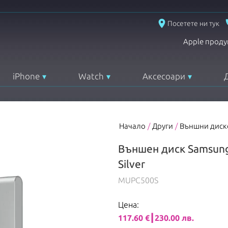
place
Посетете ни тук
Apple проду
iPhone
Watch
Аксесоари
Начало
/
Други
/
Външни диск
Външен диск Samsung
Silver
MUPC500S
Цена:
117.60 €┃230.00 лв.