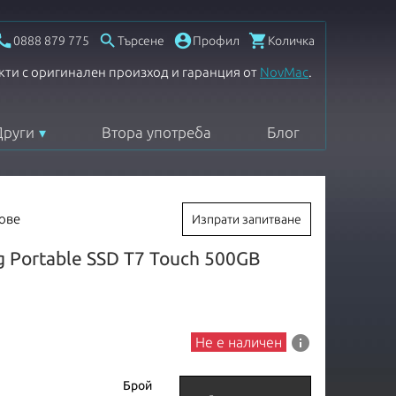




0888 879 775
Търсене
Профил
Количка
кти с оригинален произход и гаранция от
NovMac
.
Други
Втора употреба
Блог
ове
Изпрати запитване
 Portable SSD T7 Touch 500GB
info
Не е наличен
Брой