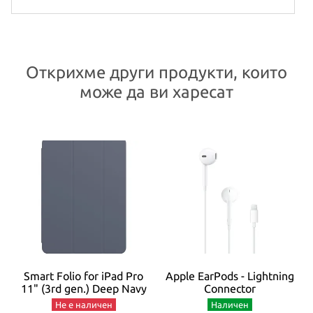
Открихме други продукти, които
може да ви харесат
C
Smart Folio for iPad Pro
Apple EarPods - Lightning
ey
11" (3rd gen.) Deep Navy
Connector
Не е наличен
Наличен