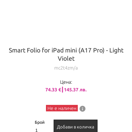
Smart Folio for iPad mini (A17 Pro) - Light
Violet
mc2t4zm/a
Цена:
74.33 €┃145.37 лв.
info
Не е наличен
Брой
Добави в количка