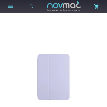



Магазинът за Apple продукти