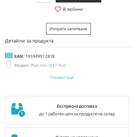
favorite_border
В любими
Изпрати запитване
Детайли за продукта
EAN:
195949912818
Модел:
iPad mini (A17 Pro)
Цвят:
Light Violet
Покажи още
Експресна доставка
до 1 работен ден за продукти на склад