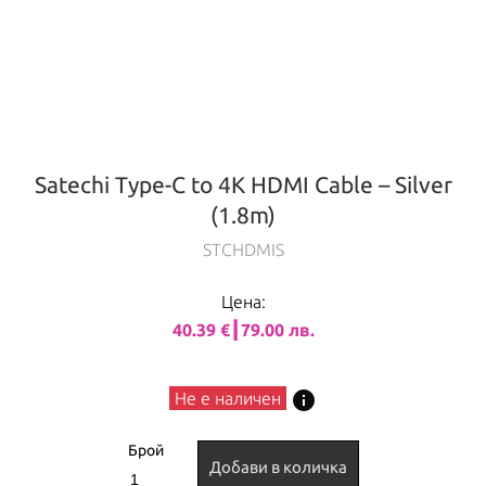
Satechi Type-C to 4K HDMI Cable – Silver
(1.8m)
STCHDMIS
Цена:
40.39 €┃79.00 лв.
info
Не е наличен
Брой
Добави в количка