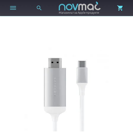



Магазинът за Apple продукти