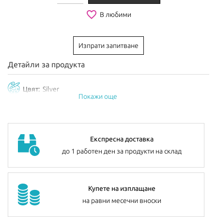
favorite_border
В любими
Изпрати запитване
Детайли за продукта
Цвят:
Silver
Покажи още
Експресна доставка
до 1 работен ден за продукти на склад
Купете на изплащане
на равни месечни вноски