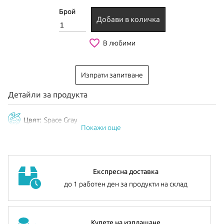
Брой
Добави в количка
favorite_border
В любими
Изпрати запитване
Детайли за продукта
Цвят:
Space Gray
Покажи още
Експресна доставка
до 1 работен ден за продукти на склад
Купете на изплащане