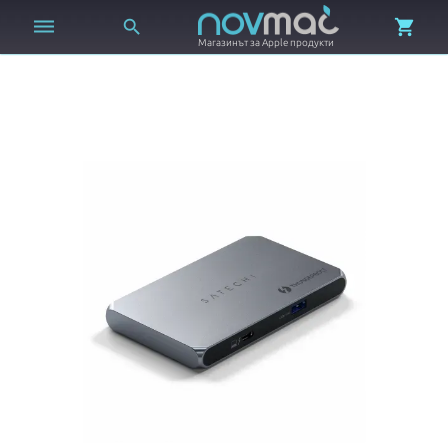



Магазинът за Apple продукти