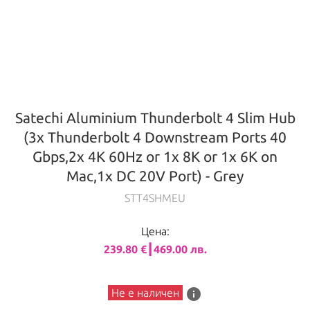
Satechi Aluminium Thunderbolt 4 Slim Hub
(3x Thunderbolt 4 Downstream Ports 40
Gbps,2x 4K 60Hz or 1x 8K or 1x 6K on
Mac,1x DC 20V Port) - Grey
STT4SHMEU
Цена:
239.80 €┃469.00 лв.
info
Не е наличен