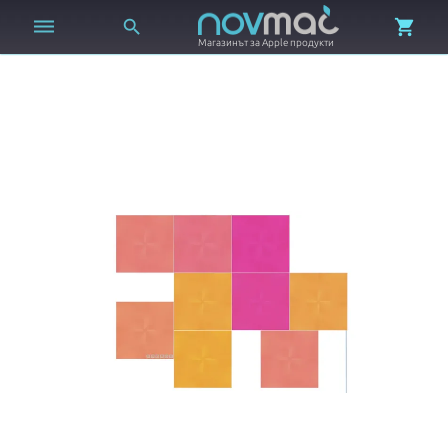



Магазинът за Apple продукти