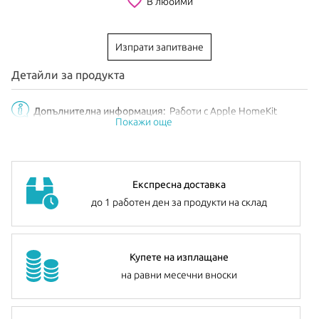
favorite_border
В любими
Изпрати запитване
Детайли за продукта
Допълнителна информация:
Работи с Apple HomeKit
Покажи още
Експресна доставка
до 1 работен ден за продукти на склад
Купете на изплащане
на равни месечни вноски