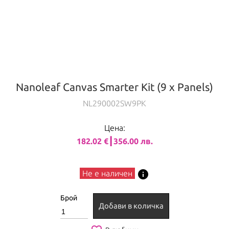
Nanoleaf Canvas Smarter Kit (9 x Panels)
NL290002SW9PK
Цена:
182.02 €┃356.00 лв.
info
Не е наличен
Брой
Добави в количка