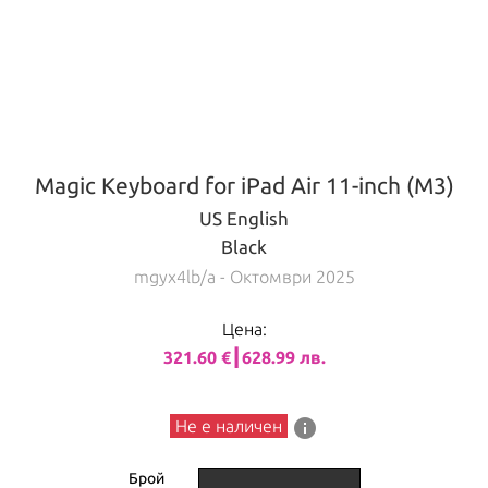
Magic Keyboard for iPad Air 11-inch (M3)
US English
Black
mgyx4lb/a
- Октомври 2025
Цена:
321.60 €┃628.99 лв.
info
Не е наличен
Брой