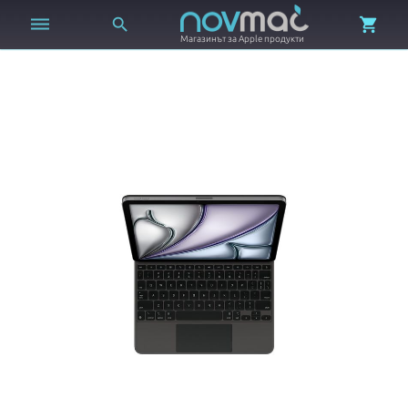



Магазинът за Apple продукти