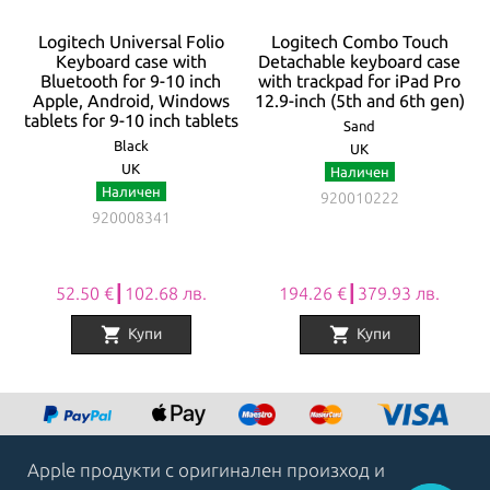
Logitech Universal Folio
Logitech Combo Touch
e
Keyboard case with
Detachable keyboard case
Bluetooth for 9-10 inch
with trackpad for iPad Pro
Apple, Android, Windows
12.9-inch (5th and 6th gen)
tablets for 9-10 inch tablets
Sand
Black
UK
UK
Наличен
Наличен
920010222
920008341
52.50 €┃102.68 лв.
194.26 €┃379.93 лв.
shopping_cart
shopping_cart
Купи
Купи
Item
1
of
8
Apple продукти с оригинален произход и