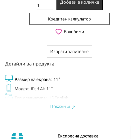
Добави в количка
Кредитен калкулатор
favorite_border
В любими
Изпрати запитване
Детайли за продукта
Размер на екрана:
11"
Модел:
iPad Air 11"
Тип клавиатура:
US English
Покажи още
Цвят:
Black
EAN:
195950745399
Анонсиран:
Октомври 2025
Експресна доставка