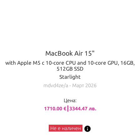
MacBook Air 15"
with Apple M5 с 10-core CPU and 10-core GPU, 16GB,
512GB SSD
Starlight
mdvd4ze/a
- Март 2026
Цена:
1710.00 €┃3344.47 лв.
info
Не е наличен