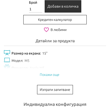
Брой
Добави в количка
Кредитен калкулатор
favorite_border
В любими
Детайли за продукта
Размер на екрана:
15"
Модел:
M5
Процесор:
Apple M5
Покажи още
Рам Памет:
16GB
Обем диск:
512GB
Изпрати запитване
Видео карта:
10-core GPU
Тип клавиатура:
International
Индивидуална конфигурация
Цвят:
Starlight