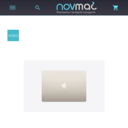



Магазинът за Apple продукти