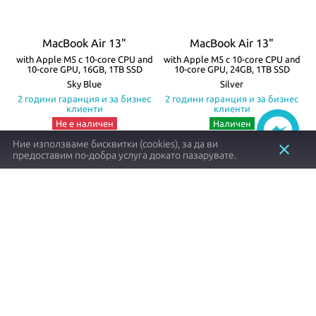
MacBook Air 13"
MacBook Air 13"
re
with Apple M5 с 10-core CPU and
with Apple M5 с 10-core CPU and
w
10-core GPU, 16GB, 1TB SSD
10-core GPU, 24GB, 1TB SSD
а
Sky Blue
Silver
с
2 години гаранция и за бизнес
2 години гаранция и за бизнес
клиенти
клиенти
Не е наличен
Наличен
mdhj4ze/a
mdh94ze/a
Ние използваме бисквитки (cookies), за да ви
close
предоставим по-добра услуга докато пазарувате.
1738.80 €┃3400.80 лв.
1953.60 €┃3820.91 лв.
shopping_cart
shopping_cart
Заяви
Купи
Item
1
of
8