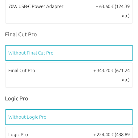
зареждане! Моделите се предлагат в четири цвята – Silver,
70W USB-C Power Adapter
+ 63.60 €
(124.39
Starlight, Space Gray и Midnight.
лв.)
Всички Apple продукти предлагани от
NovMak.com
имат
Final Cut Pro
стандартна международна гаранция и подлежат на гаранционно
обслужване от Apple Authorized Service Provider (официални
Without Final Cut Pro
сервизни центрове на Apple).
Final Cut Pro
+ 343.20 €
(671.24
лв.)
Logic Pro
Without Logic Pro
Logic Pro
+ 224.40 €
(438.89