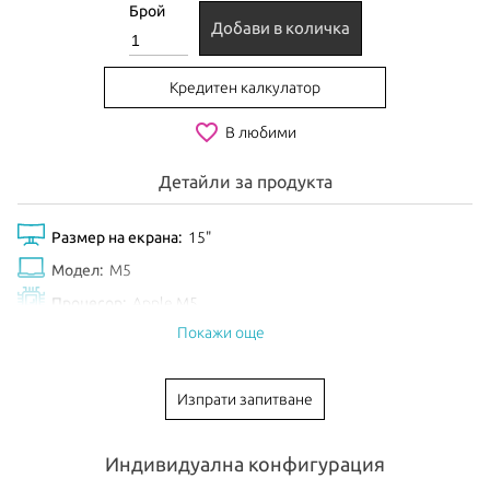
Брой
Добави в количка
Кредитен калкулатор
favorite_border
В любими
Детайли за продукта
Размер на екрана:
15"
Модел:
M5
Процесор:
Apple M5
Покажи още
Рам Памет:
16GB
Обем диск:
512GB
Изпрати запитване
Видео карта:
10-core GPU
Тип клавиатура:
International
Индивидуална конфигурация
Цвят:
Starlight