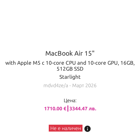
MacBook Air 15"
with Apple M5 с 10-core CPU and 10-core GPU, 16GB,
512GB SSD
Starlight
mdvd4ze/a
- Март 2026
Цена:
1710.00 €┃3344.47 лв.
info
Не е наличен