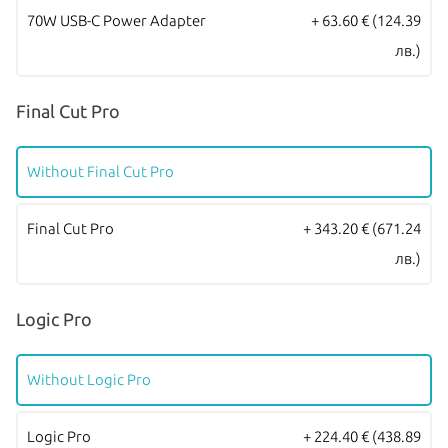
зареждане! Моделите се предлагат в четири цвята – Silver,
70W USB-C Power Adapter
+ 63.60 €
(124.39
Starlight, Space Gray и Midnight.
лв.)
Всички Apple продукти предлагани от
NovMak.com
имат
Final Cut Pro
стандартна международна гаранция и подлежат на гаранционно
обслужване от Apple Authorized Service Provider (официални
Without Final Cut Pro
сервизни центрове на Apple).
Final Cut Pro
+ 343.20 €
(671.24
лв.)
Logic Pro
Without Logic Pro
Logic Pro
+ 224.40 €
(438.89