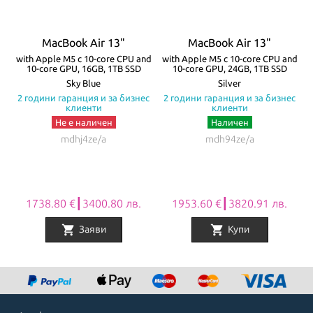
MacBook Air 13"
MacBook Air 13"
re
with Apple M5 с 10-core CPU and
with Apple M5 с 10-core CPU and
w
10-core GPU, 16GB, 1TB SSD
10-core GPU, 24GB, 1TB SSD
а
Sky Blue
Silver
с
2 години гаранция и за бизнес
2 години гаранция и за бизнес
клиенти
клиенти
Не е наличен
Наличен
mdhj4ze/a
mdh94ze/a
1738.80 €┃3400.80 лв.
1953.60 €┃3820.91 лв.
shopping_cart
shopping_cart
Заяви
Купи
Item
1
of
8