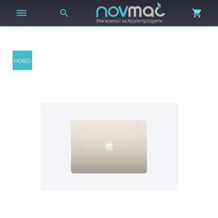



Магазинът за Apple продукти