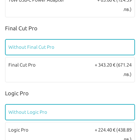
зареждане и свързване с външни устройства и 3.5mm аудио
лв.)
жак. Батерията на MacBook Air издържа до 18 часа с едно
зареждане! Моделите се предлагат в четири цвята – Silver,
Final Cut Pro
Starlight, Space Gray и Midnight.
Всички Apple продукти предлагани от
NovMak.com
имат
Without Final Cut Pro
стандартна международна гаранция и подлежат на гаранционно
Final Cut Pro
+ 343.20 €
(671.24
обслужване от Apple Authorized Service Provider (официални
лв.)
сервизни центрове на Apple).
Logic Pro
Without Logic Pro
Logic Pro
+ 224.40 €
(438.89
лв.)