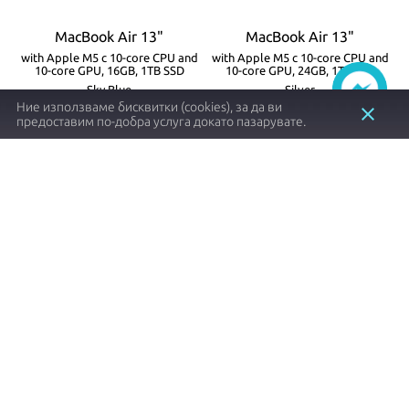
MacBook Air 13"
MacBook Air 13"
with Apple M5 с 10-core CPU and
with Apple M5 с 10-core CPU and
w
10-core GPU, 16GB, 1TB SSD
10-core GPU, 24GB, 1TB SSD
Sky Blue
Silver
Ние използваме бисквитки (cookies), за да ви
с
2 години гаранция и за бизнес
2 години гаранция и за бизнес
close
предоставим по-добра услуга докато пазарувате.
клиенти
клиенти
Не е наличен
Наличен
mdhj4ze/a
mdh94ze/a
1738.80 €┃3400.80 лв.
1953.60 €┃3820.91 лв.
shopping_cart
shopping_cart
Заяви
Купи
Item
1
of
8
Apple продукти с оригинален произход и