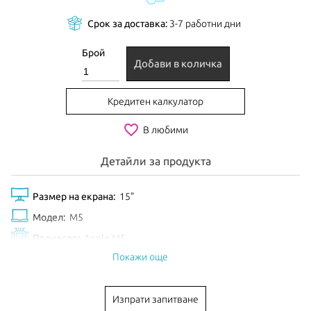
Срок за доставка:
3-7 работни дни
Брой
Добави в количка
Кредитен калкулатор
favorite_border
В любими
Детайли за продукта
Размер на екрана:
15"
Модел:
M5
Процесор:
Apple M5
Покажи още
Рам Памет:
16GB
Обем диск:
512GB
Изпрати запитване
Видео карта:
10-core GPU