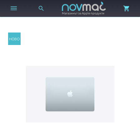



Магазинът за Apple продукти