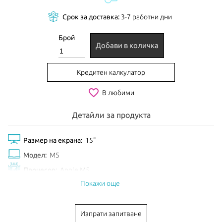
Срок за доставка:
3-7 работни дни
Брой
Добави в количка
Кредитен калкулатор
favorite_border
В любими
Детайли за продукта
Размер на екрана:
15"
Модел:
M5
Процесор:
Apple M5
Покажи още
Рам Памет:
16GB
Обем диск:
512GB
Изпрати запитване
Видео карта:
10-core GPU