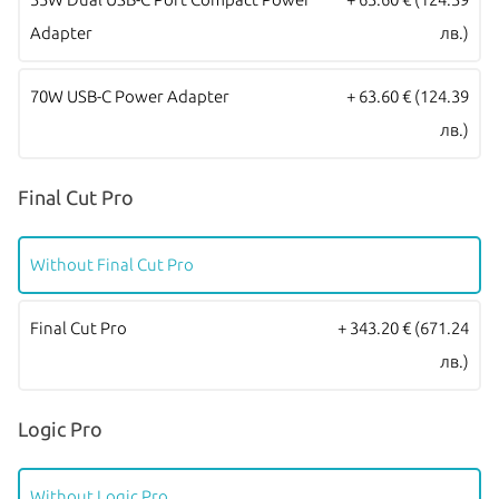
зареждане и свързване с външни устройства и 3.5mm аудио
Adapter
лв.)
жак. Батерията на MacBook Air издържа до 18 часа с едно
зареждане! Моделите се предлагат в четири цвята – Silver,
70W USB-C Power Adapter
+ 63.60 €
(124.39
Starlight, Space Gray и Midnight.
лв.)
Всички Apple продукти предлагани от
NovMak.com
имат
Final Cut Pro
стандартна международна гаранция и подлежат на гаранционно
обслужване от Apple Authorized Service Provider (официални
Without Final Cut Pro
сервизни центрове на Apple).
Final Cut Pro
+ 343.20 €
(671.24
лв.)
Logic Pro
Without Logic Pro