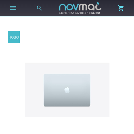



Магазинът за Apple продукти