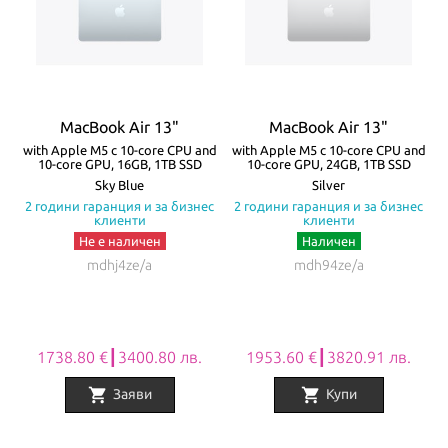
MacBook Air 13"
MacBook Air 13"
with Apple M5 с 10-core CPU and
with Apple M5 с 10-core CPU and
w
10-core GPU, 16GB, 1TB SSD
10-core GPU, 24GB, 1TB SSD
Sky Blue
Silver
с
2 години гаранция и за бизнес
2 години гаранция и за бизнес
клиенти
клиенти
Не е наличен
Наличен
mdhj4ze/a
mdh94ze/a
1738.80 €┃3400.80 лв.
1953.60 €┃3820.91 лв.
shopping_cart
shopping_cart
Заяви
Купи
Item