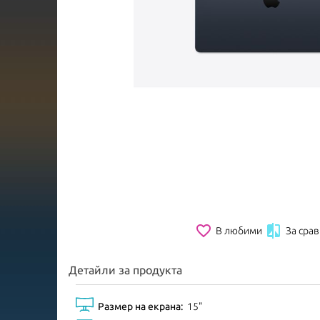
favorite_border

В любими
За сра
Детайли за продукта
Размер на екрана:
15"