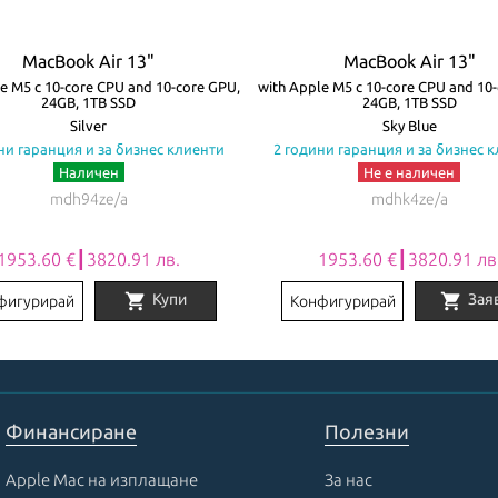
MacBook Air 13"
MacBook Air 13"
e M5 с 10-core CPU and 10-core GPU,
with Apple M5 с 10-core CPU and 10
24GB, 1TB SSD
24GB, 1TB SSD
Silver
Sky Blue
ни гаранция и за бизнес клиенти
2 години гаранция и за бизнес 
Наличен
Не е наличен
mdh94ze/a
mdhk4ze/a
1953.60 €┃3820.91 лв.
1953.60 €┃3820.91 лв
shopping_cart
shopping_cart
Купи
Зая
фигурирай
Конфигурирай
Финансиране
Полезни
Apple Mac на изплащане
За нас