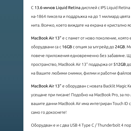
С
13.6-инчов Liquid Retina
дисплей с IPS Liquid Retin
на-1864 пиксела и поддръжка на до 1 милиард цвята
нита. Всичко, което виждате на екрана е кристално я
MacBook Air 13”
е с памет от ново поколение, която
оборудвани са с
16GB
с опция за ъпгрейд до
24GB
. М
повече приложения едновременно без забавяне. Що
пространство, MacBook Air 13” поддържа от
512GB
д
на Вашите любими снимки, филми и работни файлов
MacBook Air 13”
е оборудван с новата Backlit Magic 
усещане при писане! Подобно на MacBook Pro, за по-
вашите данни MacBook Air има интегриран Touch ID с
само го докоснете!
Оборудван е и с два USB 4 Type C / Thunderbolt 4 по