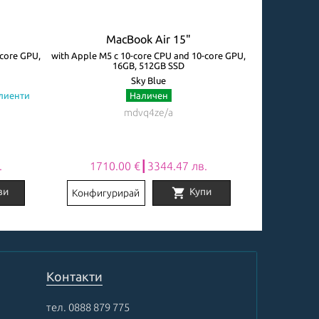
MacBook Air 15"
M
-core GPU,
with Apple M5 с 10-core CPU and 10-core GPU,
with Apple M5 
16GB, 512GB SSD
Sky Blue
клиенти
Наличен
Огр
mdvq4ze/a
.
1710.00 €┃3344.47 лв.
2031
shopping_cart
ви
Купи
Конфигурирай
Конфигу
Контакти
тел.
0888 879 775