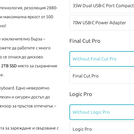
35W Dual USB-C Port Compact
a технология, резолюция 2880-
 и максимална яркост от 500
70W USB-C Power Adapter
сно!
 е изключително бърза –
Final Cut Pro
ожете да работите с много
 се отнася до дисково
Without Final Cut Pro
о
2TB SSD
място за съхранение
е.
Final Cut Pro
Keyboard. Едно невероятно
Logic Pro
лесен и сигурен достъп до
ензор за пръстов отпечатък –
Without Logic Pro
рта за зареждане и свързване с
Logic Pro