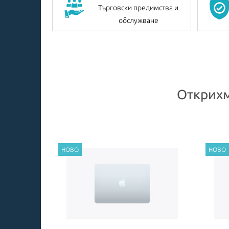
Търговски предимства и
обслужване
Открихм