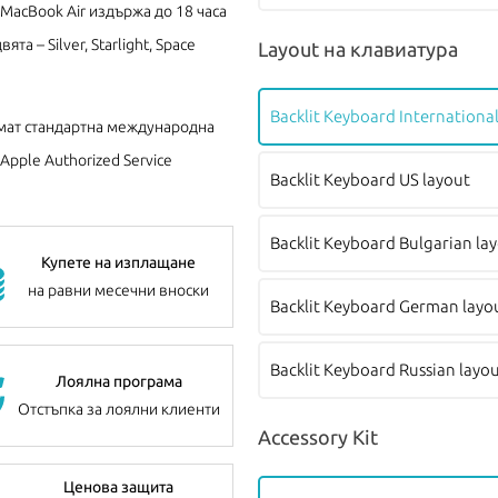
MacBook Air издържа до 18 часа
а – Silver, Starlight, Space
Layout на клавиатура
Backlit Keyboard International
ат стандартна международна
pple Authorized Service
Backlit Keyboard US layout
Backlit Keyboard Bulgarian la
Купете на изплащане
на равни месечни вноски
Backlit Keyboard German layo
Backlit Keyboard Russian layo
Лоялна програма
Отстъпка за лоялни клиенти
Accessory Kit
Ценова защита