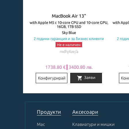
3"
MacBook Air 13"
ore GPU, 8GB,
with Apple M5 с 10-core CPU and 10-core GPU,
with Appl
16GB, 1TB SSD
авиатура
Sky Blue
знес клиенти
2 години гаранция и за бизнес клиенти
2 годи
Не е наличен
mdhj4ze/a
0 лв.
1738.80 €┃3400.80 лв.
shopping_cart
Заяви
Заяви
Конфигурирай
Кон
Item
1
of
8
Продукти
Аксесоари
Mac
Клавиатури и мишки