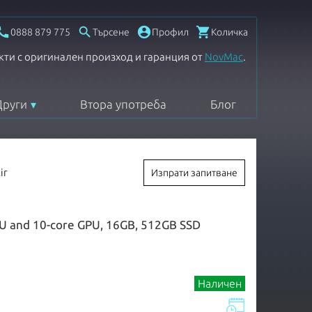




0888 879 775
Търсене
Профил
Количка
кти с оригинален произход и гаранция от
NovMac
.
Други
Втора употреба
Блог
ir
Изпрати запитване
PU and 10-core GPU, 16GB, 512GB SSD
Наличен