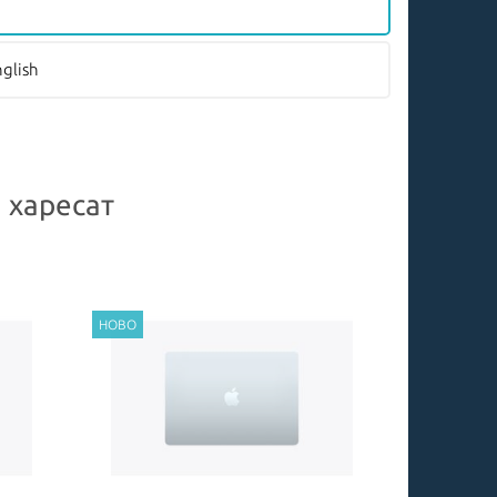
nglish
 харесат