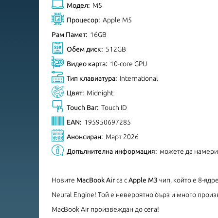
Модел:
M5
Процесор:
Apple M5
Рам Памет:
16GB
Обем диск:
512GB
Видео карта:
10-core GPU
Тип клавиатура:
International
Цвят:
Midnight
Touch Bar:
Touch ID
EAN:
195950697285
Анонсиран:
Март 2026
Допълнителна информация:
можете да намер
Новите
MacBook Air
са с
Apple M3
чип, който е 8-ядре
Neural Engine! Той е невероятно бърз и много прои
MacBook Air произвеждан до сега!