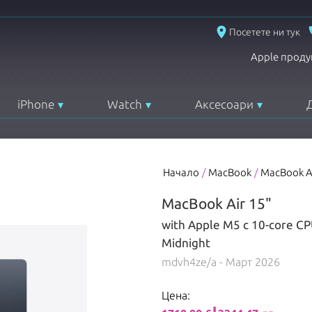
place
Посетете ни тук
Apple проду
iPhone
Watch
Аксесоари
Начало
/
MacBook
/
MacBook A
MacBook Air 15"
with Apple M5 с 10-core C
Midnight
mdvh4ze/a
- Март 2026
Цена: