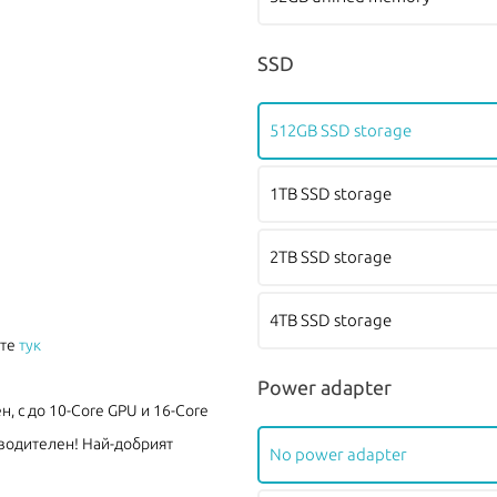
SSD
512GB SSD storage
1TB SSD storage
2TB SSD storage
4TB SSD storage
ите
тук
Power adapter
н, с до 10-Core GPU и 16-Core
зводителен! Най-добрият
No power adapter