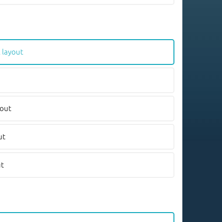
 layout
yout
ut
ut