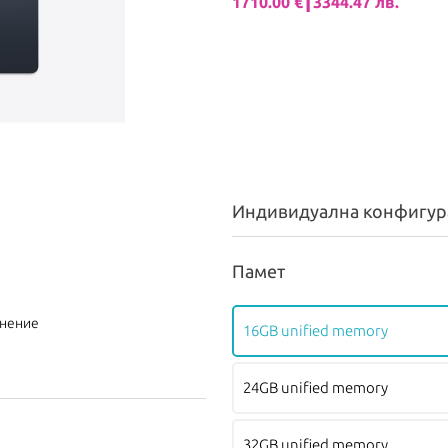
1710.00 €┃3344.47 лв.
Индивидуална конфигур
Памет
внение
16GB unified memory
24GB unified memory
32GB unified memory