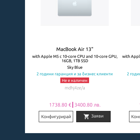
3"
MacBook Air 13"
ore GPU, 8GB,
with Apple M5 с 10-core CPU and 10-core GPU,
with Appl
16GB, 1TB SSD
авиатура
Sky Blue
знес клиенти
2 години гаранция и за бизнес клиенти
2 годи
Не е наличен
mdhj4ze/a
0 лв.
1738.80 €┃3400.80 лв.
shopping_cart
Заяви
Заяви
Конфигурирай
Кон
Item
1