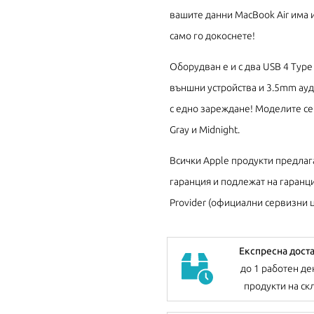
вашите данни MacBook Air има и
само го докоснете!
Оборудван е и с два USB 4 Type 
външни устройства и 3.5mm ауди
с едно зареждане! Моделите се пр
Gray и Midnight.
Всички Apple продукти предлаг
гаранция и подлежат на гаранци
Provider (официални сервизни ц
Експресна дост
до 1 работен де
продукти на ск