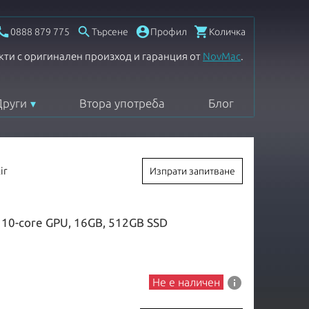




0888 879 775
Търсене
Профил
Количка
кти с оригинален произход и гаранция от
NovMac
.
Други
Втора употреба
Блог
ir
Изпрати запитване
и 10-core GPU, 16GB, 512GB SSD
info
Не е наличен