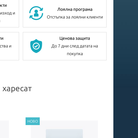
кти
Лоялна програма
изход и
Отстъпка за лоялни клиенти
я
ти
Ценова защита
ства и
До 7 дни след датата на
покупка
 харесат