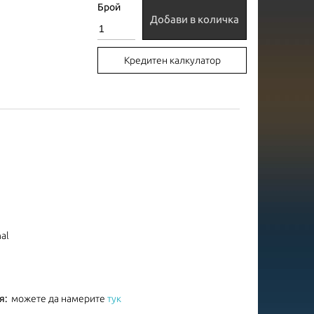
Брой
Добави в количка
Кредитен калкулатор
nal
я:
можете да намерите
тук