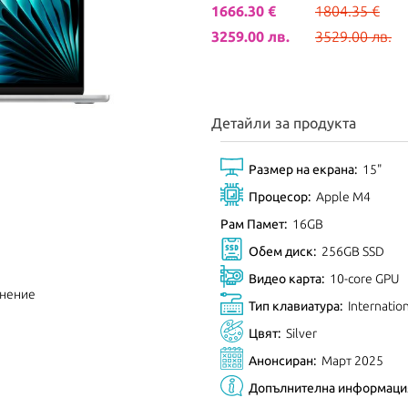
1666.30 €
1804.35 €
3259.00 лв.
3529.00 лв.
Детайли за продукта
Размер на екрана:
15"
Процесор:
Apple M4
Рам Памет:
16GB
Обем диск:
256GB SSD
Видео карта:
10-core GPU
внение
Тип клавиатура:
Internatio
Цвят:
Silver
Анонсиран:
Март 2025
Допълнителна информаци