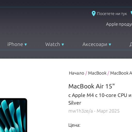
place
Посетете ни тук
Apple проду
iPhone
Watch
Аксесоари
Начало
/
MacBook
/
MacBook A
MacBook Air 15"
с Apple M4 с 10-core CPU 
Silver
mw1h3ze/a
- Март 2025
Цена: