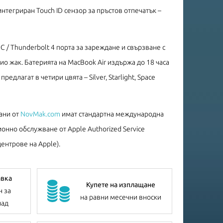
нтегриран Touch ID сензор за пръстов отпечатък –
C / Thunderbolt 4 порта за зареждане и свързване с
о жак. Батерията на MacBook Air издържа до 18 часа
едлагат в четири цвята – Silver, Starlight, Space
ани от
NovMak.com
имат стандартна международна
онно обслужване от Apple Authorized Service
ентрове на Apple).
авка
Купете на изплащане
н за
на равни месечни вноски
лад