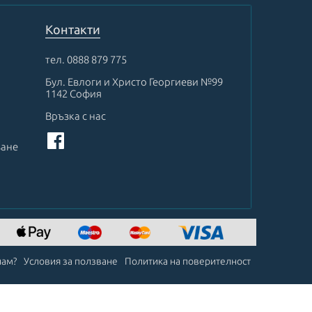
Контакти
тел.
0888 879 775
Бул. Евлоги и Христо Георгиеви №99
1142 София
Връзка с нас
ване
чам?
Условия за ползване
Политика на поверителност