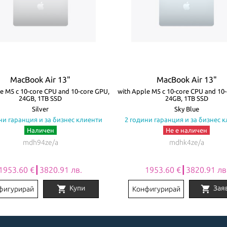
MacBook Air 13"
MacBook Air 13"
e M5 с 10-core CPU and 10-core GPU,
with Apple M5 с 10-core CPU and 10
24GB, 1TB SSD
24GB, 1TB SSD
Silver
Sky Blue
ни гаранция и за бизнес клиенти
2 години гаранция и за бизнес 
Наличен
Не е наличен
mdh94ze/a
mdhk4ze/a
1953.60 €┃3820.91 лв.
1953.60 €┃3820.91 лв
shopping_cart
shopping_cart
Купи
Зая
фигурирай
Конфигурирай