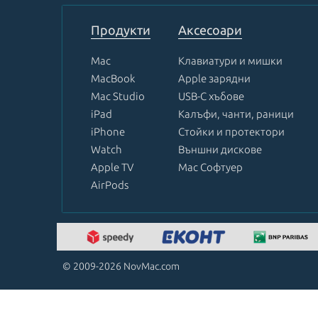
of
8
Продукти
Аксесоари
Mac
Клавиатури и мишки
MacBook
Apple зарядни
Mac Studio
USB-C хъбове
iPad
Калъфи, чанти, раници
iPhone
Стойки и протектори
Watch
Външни дискове
Apple TV
Mac Софтуер
AirPods
© 2009-2026 NovMac.com