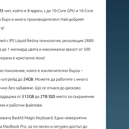
M3
чип, който е 8-ядрен, с до 10-Core GPU и 16-Core
но бърз и много производителен! Най-добрият
га!
ей с IPS Liquid Retina технология, резолюция 2880-
 до 1 милиард цвята и максимална яркост от 500
екрана е кристално ясно!
ово поколение, която е изключително бърза –
а ъпгрейд до
24GB
. Можете да работите с много
но без забавяне. Що се отнася до дисково
 поддържа от
512GB
до
2TB SSD
място за съхранение
ми и работни файлове.
овата Backlit Magic Keyboard. Едно невероятно
 MacBook Pro, за по-лесен и сигурен достъп до