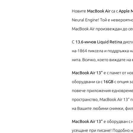
Новите
MacBook Air
са с
Apple 
Neural Engine! Той е невероят
MacBook Air произвеждан до се
С
13.6-инчов Liquid Retina
диспл
на-1864 пиксела и поддръжка на
нита. Всичко, което виждате на 
MacBook Air 13”
е с памет от н
оборудвани са с
16GB
с опция з
повече приложения едновремен
пространство, MacBook Air 13”
на Вашите любими снимки, фил
MacBook Air 13”
е оборудван с н
усещане при писане! Подобно на