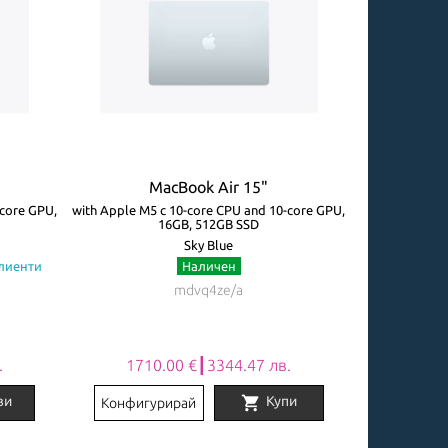
MacBook Air 15"
M
-core GPU,
with Apple M5 с 10-core CPU and 10-core GPU,
with Apple M5 
16GB, 512GB SSD
Sky Blue
клиенти
Наличен
Огр
mdvq4ze/a
.
1710.00 €┃3344.47 лв.
2031
shopping_cart
ви
Купи
Конфигурирай
Конфигу