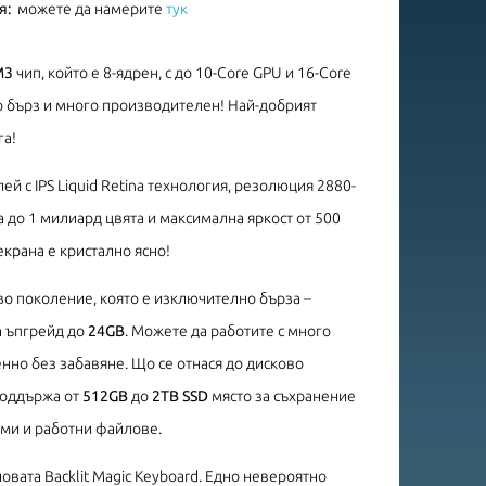
я:
можете да намерите
тук
M3
чип, който е 8-ядрен, с до 10-Core GPU и 16-Core
но бърз и много производителен! Най-добрият
га!
ей с IPS Liquid Retina технология, резолюция 2880-
 до 1 милиард цвята и максимална яркост от 500
екрана е кристално ясно!
ово поколение, която е изключително бърза –
а ъпгрейд до
24GB
. Можете да работите с много
но без забавяне. Що се отнася до дисково
 поддържа от
512GB
до
2TB SSD
място за съхранение
ми и работни файлове.
овата Backlit Magic Keyboard. Едно невероятно