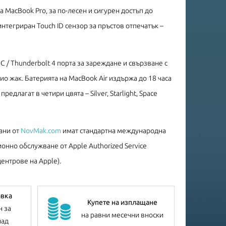
 MacBook Pro, за по-лесен и сигурен достъп до
нтегриран Touch ID сензор за пръстов отпечатък –
C / Thunderbolt 4 порта за зареждане и свързване с
о жак. Батерията на MacBook Air издържа до 18 часа
едлагат в четири цвята – Silver, Starlight, Space
ани от
NovMak.com
имат стандартна международна
онно обслужване от Apple Authorized Service
ентрове на Apple).
авка
Купете на изплащане
н за
на равни месечни вноски
лад