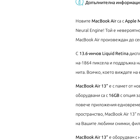
Допълнителна информаци
Новите
MacBook Air
са с
Apple 
Neural Engine! Той е невероят
MacBook Air произвеждан до се
С
13.6-инчов Liquid Retina
диспл
на-1864 пиксела и поддръжка на
нита. Всичко, което виждате на 
MacBook Air 13”
е с памет от н
оборудвани са с
16GB
с опция з
повече приложения едновремен
пространство, MacBook Air 13”
на Вашите любими снимки, фил
MacBook Air 13”
е оборудван с н