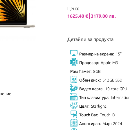
Цена:
1625.40 €┃3179.00 лв.
Детайли за продукта
Размер на екрана:
15"
Процесор:
Apple M3
Рам Памет:
8GB
Обем диск:
512GB SSD
Видео карта:
10-core GPU
внение
Тип клавиатура:
Internatio
Цвят:
Starlight
Touch Bar:
Touch ID
Анонсиран:
Март 2024