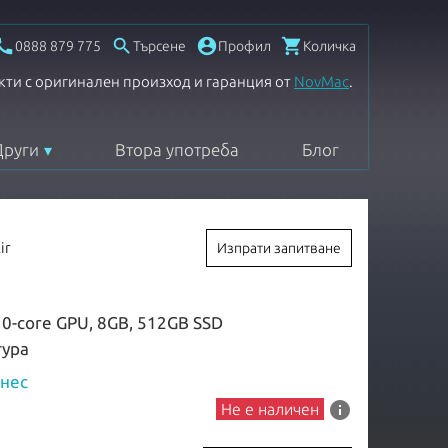




0888 879 775
Търсене
Профил
Количка
кти с оригинален произход и гаранция от
NovMac
.
Други
Втора употреба
Блог
ir
Изпрати запитване
10-core GPU, 8GB, 512GB SSD
тура
знес
info
Не е наличен