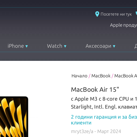
place
Посетете ни тук
Apple проду
iPhone
Watch
Аксесоари
Начало
/
MacBook
/
MacBook A
MacBook Air 15"
с Apple M3 с 8-core CPU и 
Starlight, Intl. Engl. клавиа
2 години гаранция и за би
клиенти
mryt3ze/a
- Март 2024