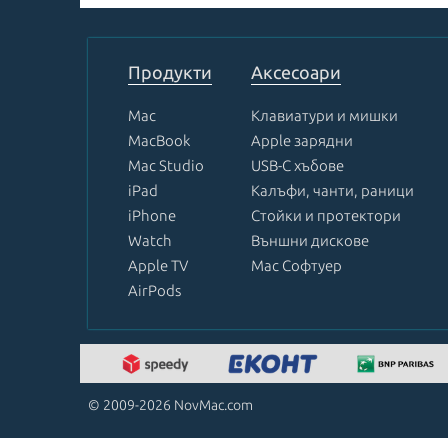
1
of
8
Продукти
Аксесоари
Mac
Клавиатури и мишки
MacBook
Apple зарядни
Mac Studio
USB-C хъбове
iPad
Калъфи, чанти, раници
iPhone
Стойки и протектори
Watch
Външни дискове
Apple TV
Mac Софтуер
AirPods
© 2009-2026 NovMac.com