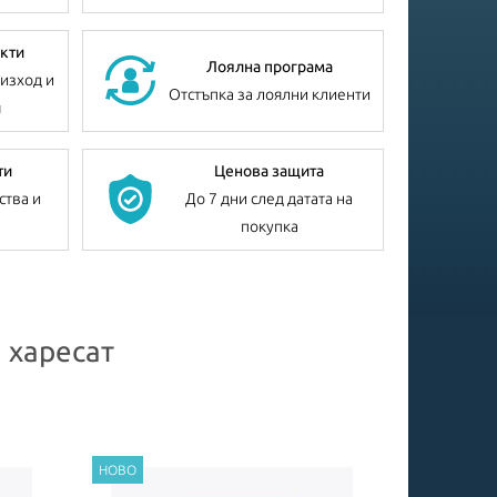
кти
Лоялна програма
изход и
Отстъпка за лоялни клиенти
я
ти
Ценова защита
ства и
До 7 дни след датата на
покупка
 харесат