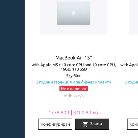
3"
MacBook Air 13"
ore GPU, 8GB,
with Apple M5 с 10-core CPU and 10-core GPU,
with Appl
16GB, 1TB SSD
авиатура
Sky Blue
знес клиенти
2 години гаранция и за бизнес клиенти
2 годи
Не е наличен
mdhj4ze/a
0 лв.
1738.80 €┃3400.80 лв.
shopping_cart
Заяви
Заяви
Конфигурирай
Кон
Item