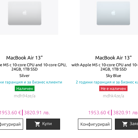
MacBook Air 13"
MacBook Air 13"
e M5 с 10-core CPU and 10-core GPU,
with Apple M5 с 10-core CPU and 10
24GB, 1TB SSD
24GB, 1TB SSD
Silver
Sky Blue
ни гаранция и за бизнес клиенти
2 години гаранция и за бизнес 
Наличен
Не е наличен
mdh94ze/a
mdhk4ze/a
1953.60 €┃3820.91 лв.
1953.60 €┃3820.91 лв
shopping_cart
shopping_cart
Купи
Зая
фигурирай
Конфигурирай