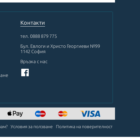
Контакти
тел.
0888 879 775
Бул. Евлоги и Христо Георгиеви №99
1142 София
Връзка с нас
ване
чам?
Условия за ползване
Политика на поверителност