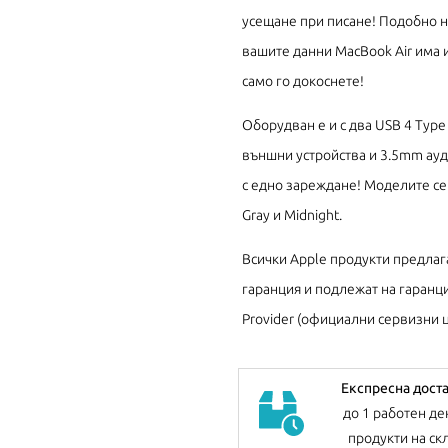
усещане при писане! Подобно на
вашите данни MacBook Air има и
само го докоснете!
Оборудван е и с два USB 4 Type 
външни устройства и 3.5mm ауди
с едно зареждане! Моделите се пр
Gray и Midnight.
Всички Apple продукти предлаг
гаранция и подлежат на гаранци
Provider (официални сервизни ц
Експресна дост
до 1 работен де
продукти на ск