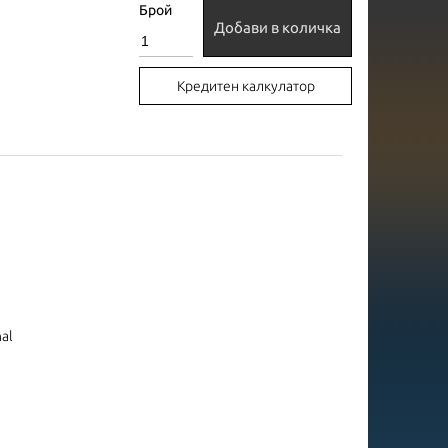
Брой
Добави в количка
Кредитен калкулатор
nal