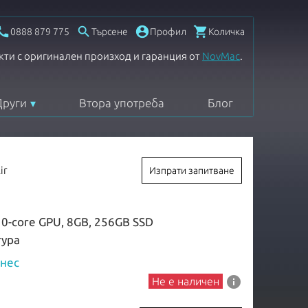




0888 879 775
Търсене
Профил
Количка
кти с оригинален произход и гаранция от
NovMac
.
Други
Втора употреба
Блог
ir
Изпрати запитване
10-core GPU, 8GB, 256GB SSD
тура
знес
info
Не е наличен