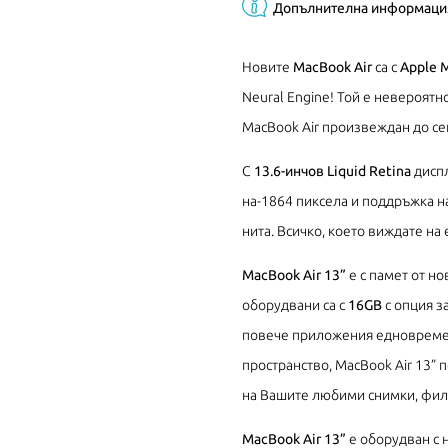
Допълнителна информаци
Новите
MacBook Air
са с
Apple 
Neural Engine! Той е невероят
MacBook Air произвеждан до се
С
13.6-инчов Liquid Retina
диспл
на-1864 пиксела и поддръжка на
нита. Всичко, което виждате на 
MacBook Air 13”
е с памет от н
оборудвани са с
16GB
с опция з
повече приложения едновремен
пространство, MacBook Air 13”
на Вашите любими снимки, фил
MacBook Air 13”
е оборудван с н