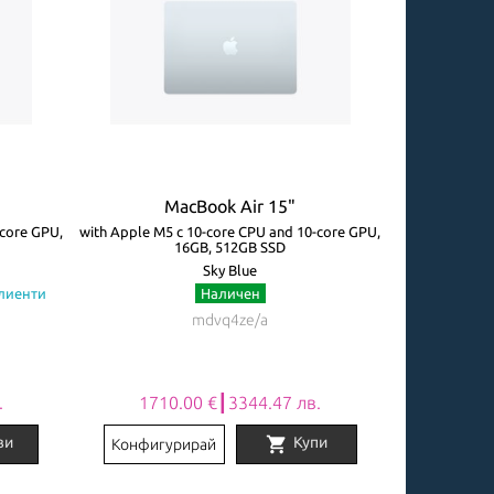
MacBook Air 15"
M
-core GPU,
with Apple M5 с 10-core CPU and 10-core GPU,
with Apple M5 
16GB, 512GB SSD
Sky Blue
клиенти
Наличен
Огр
mdvq4ze/a
.
1710.00 €┃3344.47 лв.
2031
shopping_cart
ви
Купи
Конфигурирай
Конфигу