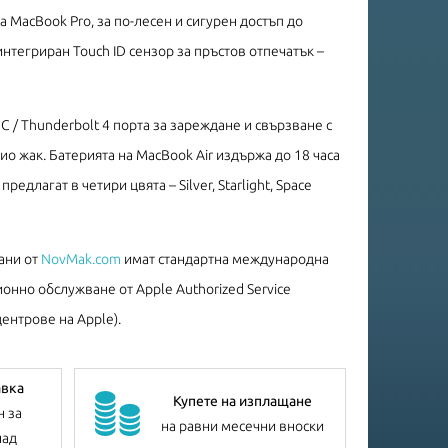
 MacBook Pro, за по-лесен и сигурен достъп до
нтегриран Touch ID сензор за пръстов отпечатък –
C / Thunderbolt 4 порта за зареждане и свързване с
о жак. Батерията на MacBook Air издържа до 18 часа
едлагат в четири цвята – Silver, Starlight, Space
ани от
NovMak.com
имат стандартна международна
онно обслужване от Apple Authorized Service
ентрове на Apple).
авка
Купете на изплащане
н за
на равни месечни вноски
лад