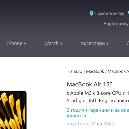
place
Посетете ни тук
Apple проду
iPhone
Watch
Аксесоари
Начало
/
MacBook
/
MacBook A
MacBook Air 15"
с Apple M3 с 8-core CPU и 
Starlight, Intl. Engl. клавиа
2 години гаранция и за би
клиенти
mryr3ze/a
- Март 2024