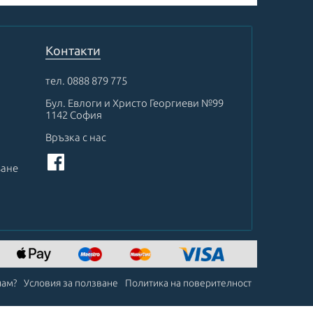
Контакти
тел.
0888 879 775
Бул. Евлоги и Христо Георгиеви №99
1142 София
Връзка с нас
ване
чам?
Условия за ползване
Политика на поверителност