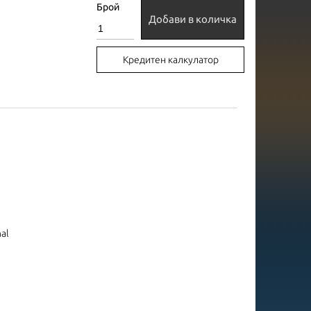
Брой
Добави в количка
Кредитен калкулатор
nal