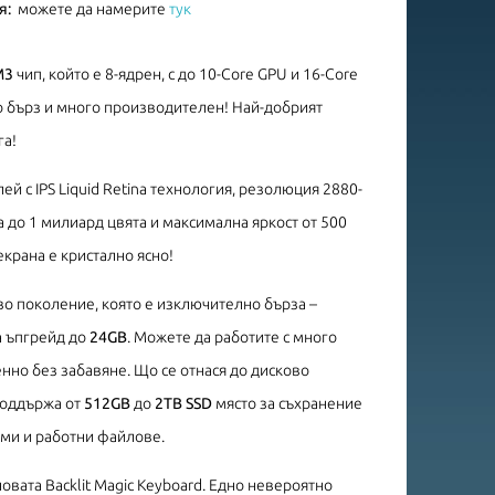
я:
можете да намерите
тук
M3
чип, който е 8-ядрен, с до 10-Core GPU и 16-Core
но бърз и много производителен! Най-добрият
га!
ей с IPS Liquid Retina технология, резолюция 2880-
 до 1 милиард цвята и максимална яркост от 500
екрана е кристално ясно!
ово поколение, която е изключително бърза –
а ъпгрейд до
24GB
. Можете да работите с много
но без забавяне. Що се отнася до дисково
 поддържа от
512GB
до
2TB SSD
място за съхранение
ми и работни файлове.
овата Backlit Magic Keyboard. Едно невероятно