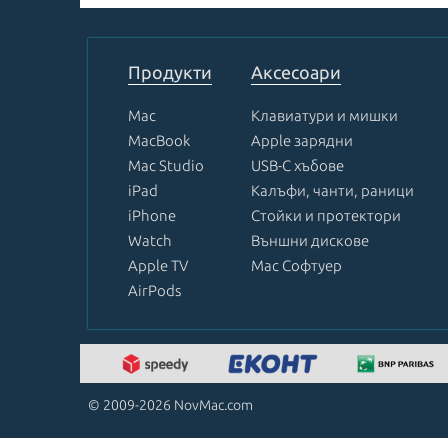
1
of
8
Продукти
Аксесоари
Mac
Клавиатури и мишки
MacBook
Apple зарядни
Mac Studio
USB-C хъбове
iPad
Калъфи, чанти, раници
iPhone
Стойки и протектори
Watch
Външни дискове
Apple TV
Mac Софтуер
AirPods
© 2009-2026 NovMac.com