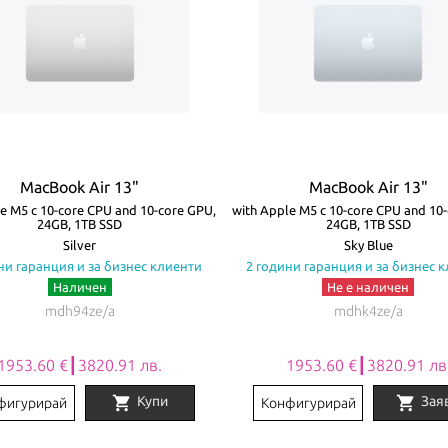
MacBook Air 13"
MacBook Air 13"
e M5 с 10-core CPU and 10-core GPU,
with Apple M5 с 10-core CPU and 10
24GB, 1TB SSD
24GB, 1TB SSD
Silver
Sky Blue
ни гаранция и за бизнес клиенти
2 години гаранция и за бизнес 
Наличен
Не е наличен
mdh94ze/a
mdhk4ze/a
1953.60 €┃3820.91 лв.
1953.60 €┃3820.91 лв
shopping_cart
shopping_cart
Купи
Зая
фигурирай
Конфигурирай