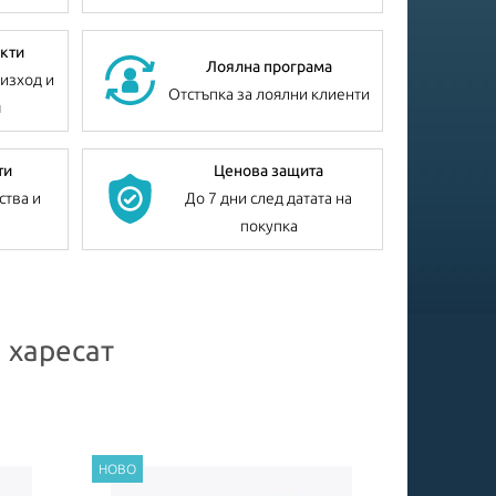
кти
Лоялна програма
изход и
Отстъпка за лоялни клиенти
я
ти
Ценова защита
ства и
До 7 дни след датата на
покупка
 харесат