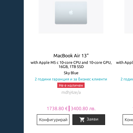
3"
MacBook Air 13"
ore GPU, 8GB,
with Apple M5 с 10-core CPU and 10-core GPU,
with Appl
16GB, 1TB SSD
авиатура
Sky Blue
знес клиенти
2 години гаранция и за бизнес клиенти
2 годи
Не е наличен
mdhj4ze/a
0 лв.
1738.80 €┃3400.80 лв.
shopping_cart
Заяви
Заяви
Конфигурирай
Кон
Item