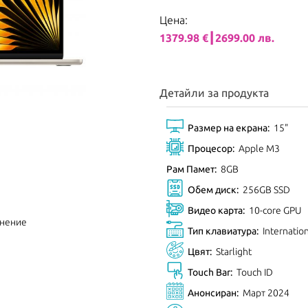
Цена:
1379.98 €┃2699.00 лв.
Детайли за продукта
Размер на екрана:
15"
Процесор:
Apple M3
Рам Памет:
8GB
Обем диск:
256GB SSD
Видео карта:
10-core GPU
внение
Тип клавиатура:
Internatio
Цвят:
Starlight
Touch Bar:
Touch ID
Анонсиран:
Март 2024