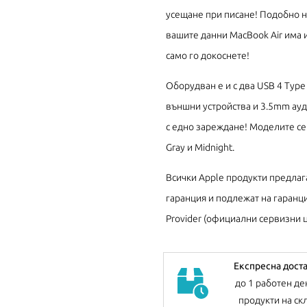
усещане при писане! Подобно на
вашите данни MacBook Air има и
само го докоснете!
Оборудван е и с два USB 4 Type 
външни устройства и 3.5mm ауди
с едно зареждане! Моделите се пр
Gray и Midnight.
Всички Apple продукти предлаг
гаранция и подлежат на гаранци
Provider (официални сервизни ц
Експресна дост
до 1 работен де
продукти на ск