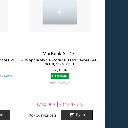
MacBook Air 15"
M
-core GPU,
with Apple M5 с 10-core CPU and 10-core GPU,
with Apple M5 
16GB, 512GB SSD
Sky Blue
клиенти
Наличен
Огр
mdvq4ze/a
.
1710.00 €┃3344.47 лв.
2031
shopping_cart
ви
Купи
Конфигурирай
Конфигу