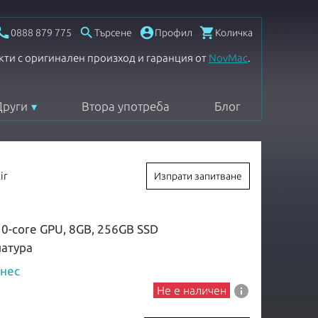




0888 879 775
Търсене
Профил
Количка
кти с оригинален произход и гаранция от
NovMac
.
Други
Втора употреба
Блог
ir
Изпрати запитване
10-core GPU, 8GB, 256GB SSD
иатура
знес
info
Не е наличен