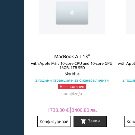
3"
MacBook Air 13"
ore GPU, 8GB,
with Apple M5 с 10-core CPU and 10-core GPU,
with Appl
16GB, 1TB SSD
авиатура
Sky Blue
знес клиенти
2 години гаранция и за бизнес клиенти
2 годи
Не е наличен
mdhj4ze/a
0 лв.
1738.80 €┃3400.80 лв.
shopping_cart
Заяви
Заяви
Конфигурирай
Кон
Item