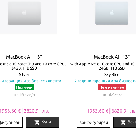
MacBook Air 13"
MacBook Air 13"
e M5 с 10-core CPU and 10-core GPU,
with Apple M5 с 10-core CPU and 10
24GB, 1TB SSD
24GB, 1TB SSD
Silver
Sky Blue
ни гаранция и за бизнес клиенти
2 години гаранция и за бизнес 
Наличен
Не е наличен
mdh94ze/a
mdhk4ze/a
1953.60 €┃3820.91 лв.
1953.60 €┃3820.91 лв
shopping_cart
shopping_cart
Купи
Зая
фигурирай
Конфигурирай