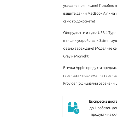
усещане при писане! Подобно на
вашите данни MacBook Air има и
само го докоснете!
Оборудван е и с два USB 4 Type 
външни устройства и 3.5mm ауди
с едно зареждане! Моделите се пр
Gray и Midnight.
Всички Apple продукти предлаг
гаранция и подлежат на гаранци
Provider (официални сервизни ц
Експресна дост
до 1 работен де
продукти на ск