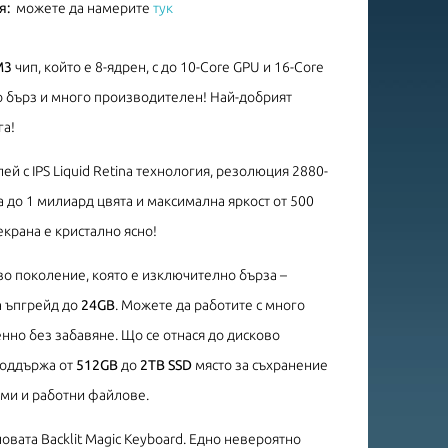
я:
можете да намерите
тук
M3
чип, който е 8-ядрен, с до 10-Core GPU и 16-Core
но бърз и много производителен! Най-добрият
га!
ей с IPS Liquid Retina технология, резолюция 2880-
 до 1 милиард цвята и максимална яркост от 500
екрана е кристално ясно!
ово поколение, която е изключително бърза –
а ъпгрейд до
24GB
. Можете да работите с много
но без забавяне. Що се отнася до дисково
 поддържа от
512GB
до
2TB SSD
място за съхранение
ми и работни файлове.
овата Backlit Magic Keyboard. Едно невероятно