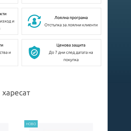
кти
Лоялна програма
изход и
Отстъпка за лоялни клиенти
я
ти
Ценова защита
ства и
До 7 дни след датата на
покупка
 харесат