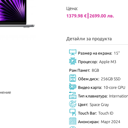
Цена:
1379.98 €┃2699.00 лв.
Детайли за продукта
Размер на екрана:
15"
Процесор:
Apple M3
Рам Памет:
8GB
Обем диск:
256GB SSD
Видео карта:
10-core GPU
внение
Тип клавиатура:
Internatio
Цвят:
Space Gray
Touch Bar:
Touch ID
Анонсиран:
Март 2024