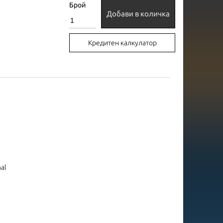
Брой
Добави в количка
Кредитен калкулатор
nal