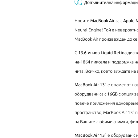
Допълнителна информаци
Новите
MacBook Air
са с
Apple 
Neural Engine! Той е невероят
MacBook Air произвеждан до се
С
13.6-инчов Liquid Retina
диспл
на-1864 пиксела и поддръжка на
нита. Всичко, което виждате на 
MacBook Air 13”
е с памет от н
оборудвани са с
16GB
с опция з
повече приложения едновремен
пространство, MacBook Air 13”
на Вашите любими снимки, фил
MacBook Air 13”
е оборудван с н