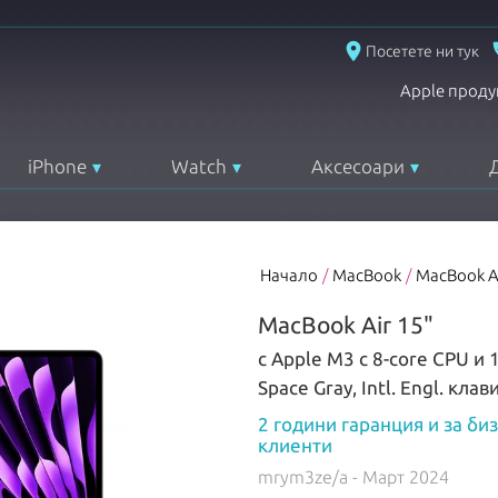
place
Посетете ни тук
Apple проду
iPhone
Watch
Аксесоари
Начало
/
MacBook
/
MacBook A
MacBook Air 15"
с Apple M3 с 8-core CPU и 
Space Gray, Intl. Engl. клав
2 години гаранция и за би
клиенти
mrym3ze/a
- Март 2024