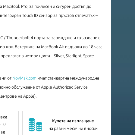
 MacBook Pro, за по-лесен и сигурен достъп до
нтегриран Touch ID сензор за пръстов отпечатък –
C / Thunderbolt 4 порта за зареждане и свързване с
о жак. Батерията на MacBook Air издържа до 18 часа
едлагат в четири цвята – Silver, Starlight, Space
ани от
NovMak.com
имат стандартна международна
онно обслужване от Apple Authorized Service
ентрове на Apple).
авка
Купете на изплащане
н за
на равни месечни вноски
лад