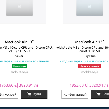
MacBook Air 13"
MacBook Air 13"
e M5 с 10-core CPU and 10-core GPU,
with Apple M5 с 10-core CPU and 10
24GB, 1TB SSD
24GB, 1TB SSD
Silver
Sky Blue
ни гаранция и за бизнес клиенти
2 години гаранция и за бизнес 
Наличен
Не е наличен
mdh94ze/a
mdhk4ze/a
1953.60 €┃3820.91 лв.
1953.60 €┃3820.91 лв
shopping_cart
shopping_cart
Купи
Зая
фигурирай
Конфигурирай