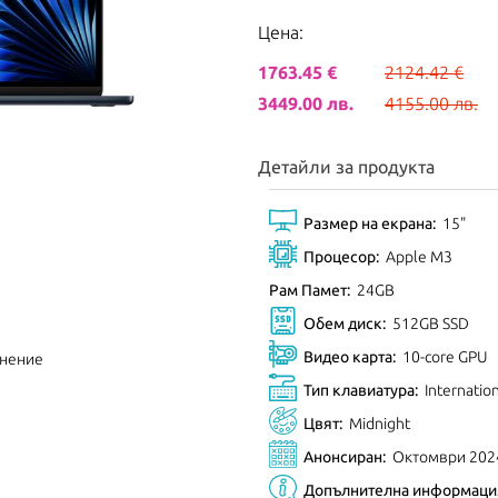
Цена:
1763.45 €
2124.42 €
3449.00 лв.
4155.00 лв.
Детайли за продукта
Размер на екрана:
15"
Процесор:
Apple M3
Рам Памет:
24GB
Обем диск:
512GB SSD
Видео карта:
10-core GPU
внение
Тип клавиатура:
Internatio
Цвят:
Midnight
Анонсиран:
Октомври 202
Допълнителна информаци