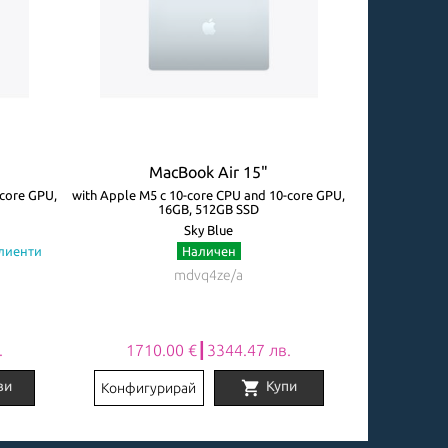
MacBook Air 15"
M
-core GPU,
with Apple M5 с 10-core CPU and 10-core GPU,
with Apple M5 
16GB, 512GB SSD
Sky Blue
клиенти
Наличен
Огр
mdvq4ze/a
.
1710.00 €┃3344.47 лв.
2031
shopping_cart
ви
Купи
Конфигурирай
Конфигу