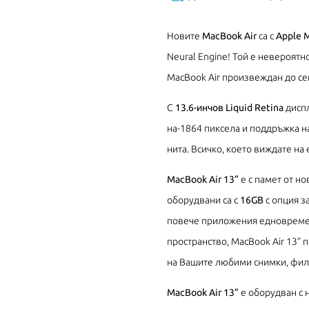
Новите
MacBook Air
са с
Apple 
Neural Engine! Той е невероят
MacBook Air произвеждан до се
С
13.6-инчов Liquid Retina
диспл
на-1864 пиксела и поддръжка на
нита. Всичко, което виждате на 
MacBook Air 13”
е с памет от н
оборудвани са с
16GB
с опция з
повече приложения едновремен
пространство, MacBook Air 13”
на Вашите любими снимки, фил
MacBook Air 13”
е оборудван с н