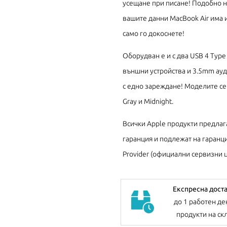
усещане при писане! Подобно на
вашите данни MacBook Air има и
само го докоснете!
Оборудван е и с два USB 4 Type 
външни устройства и 3.5mm ауди
с едно зареждане! Моделите се пр
Gray и Midnight.
Всички Apple продукти предлаг
гаранция и подлежат на гаранци
Provider (официални сервизни ц
Експресна дост
до 1 работен де
продукти на ск