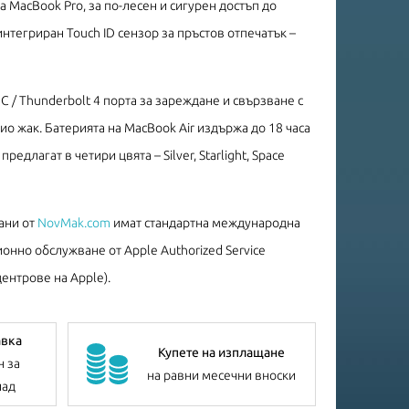
 MacBook Pro, за по-лесен и сигурен достъп до
нтегриран Touch ID сензор за пръстов отпечатък –
C / Thunderbolt 4 порта за зареждане и свързване с
о жак. Батерията на MacBook Air издържа до 18 часа
едлагат в четири цвята – Silver, Starlight, Space
ани от
NovMak.com
имат стандартна международна
онно обслужване от Apple Authorized Service
ентрове на Apple).
авка
Купете на изплащане
н за
на равни месечни вноски
лад