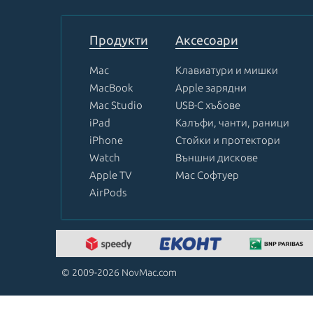
of
8
Продукти
Аксесоари
Mac
Клавиатури и мишки
MacBook
Apple зарядни
Mac Studio
USB-C хъбове
iPad
Калъфи, чанти, раници
iPhone
Стойки и протектори
Watch
Външни дискове
Apple TV
Mac Софтуер
AirPods
© 2009-2026 NovMac.com