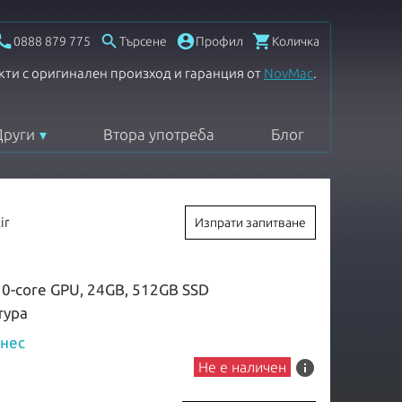




0888 879 775
Търсене
Профил
Количка
кти с оригинален произход и гаранция от
NovMac
.
Други
Втора употреба
Блог
ir
Изпрати запитване
 10-core GPU, 24GB, 512GB SSD
атура
знес
info
Не е наличен