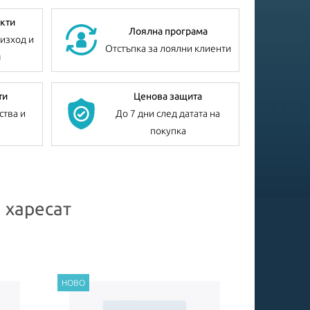
кти
Лоялна програма
изход и
Отстъпка за лоялни клиенти
я
ти
Ценова защита
ства и
До 7 дни след датата на
покупка
 харесат