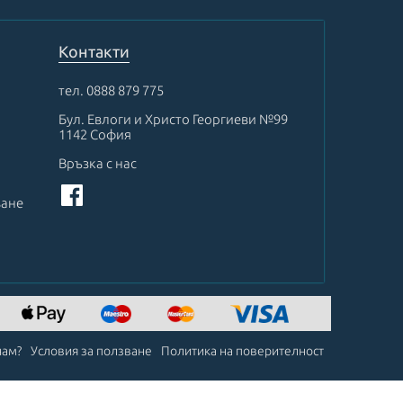
Контакти
тел.
0888 879 775
Бул. Евлоги и Христо Георгиеви №99
1142 София
Връзка с нас
ване
чам?
Условия за ползване
Политика на поверителност