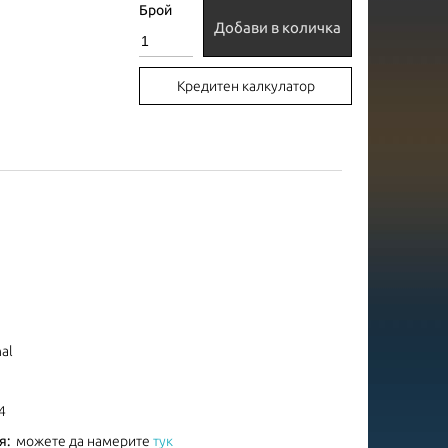
Брой
Добави в количка
Кредитен калкулатор
nal
4
я:
можете да намерите
тук