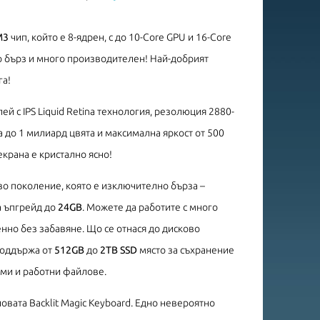
M3
чип, който е 8-ядрен, с до 10-Core GPU и 16-Core
но бърз и много производителен! Най-добрият
га!
ей с IPS Liquid Retina технология, резолюция 2880-
 до 1 милиард цвята и максимална яркост от 500
екрана е кристално ясно!
ово поколение, която е изключително бърза –
а ъпгрейд до
24GB
. Можете да работите с много
но без забавяне. Що се отнася до дисково
 поддържа от
512GB
до
2TB SSD
място за съхранение
ми и работни файлове.
овата Backlit Magic Keyboard. Едно невероятно