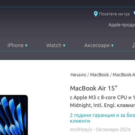
place
Посетете ни тук
Apple проду
iPhone
Watch
Аксесоари
Начало
/
MacBook
/
MacBook A
MacBook Air 15"
с Apple M3 с 8-core CPU и
Midnight, Intl. Engl. клави
2 години гаранция и за би
клиенти
mc9l4ze/a
- Октомври 2024