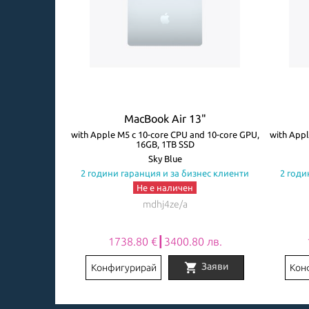
3"
MacBook Air 13"
ore GPU, 8GB,
with Apple M5 с 10-core CPU and 10-core GPU,
with Appl
16GB, 1TB SSD
авиатура
Sky Blue
знес клиенти
2 години гаранция и за бизнес клиенти
2 годи
Не е наличен
mdhj4ze/a
0 лв.
1738.80 €┃3400.80 лв.
shopping_cart
Заяви
Заяви
Конфигурирай
Кон
Item
1