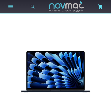



Магазинът за Apple продукти