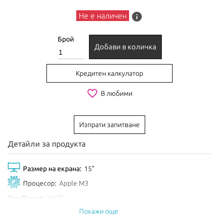
info
Не е наличен
Брой
Добави в количка
Кредитен калкулатор
favorite_border
В любими
Изпрати запитване
Детайли за продукта
Размер на екрана:
15"
Процесор:
Apple M3
Рам Памет:
24GB
Покажи още
Обем диск:
512GB SSD