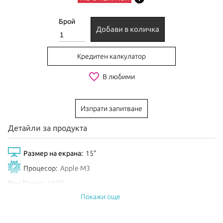
Брой
Добави в количка
Кредитен калкулатор
favorite_border
В любими
Изпрати запитване
Детайли за продукта
Размер на екрана:
15"
Процесор:
Apple M3
Рам Памет:
16GB
Покажи още
Обем диск:
512GB SSD
Видео карта:
10-core GPU