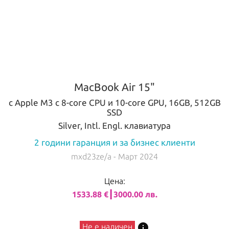
MacBook Air 15"
с Apple M3 с 8-core CPU и 10-core GPU, 16GB, 512GB
SSD
Silver, Intl. Engl. клавиатура
2 години гаранция и за бизнес клиенти
mxd23ze/a
- Март 2024
Цена:
1533.88 €┃3000.00 лв.
info
Не е наличен