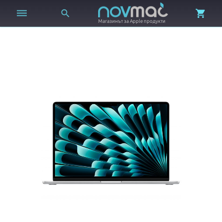



Магазинът за Apple продукти