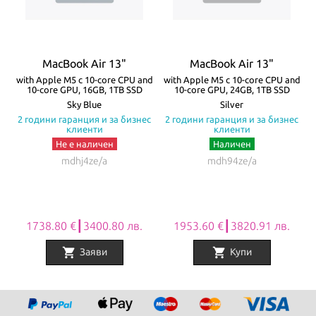
жак. Батерията на MacBook Air издържа до 18 часа с едно
зареждане! Моделите се предлагат в четири цвята – Silver,
Starlight, Space Gray и Midnight.
MacBook Air 13"
MacBook Air 13"
Всички Apple продукти предлагани от
NovMak.com
имат
re
with Apple M5 с 10-core CPU and
with Apple M5 с 10-core CPU and
w
10-core GPU, 16GB, 1TB SSD
10-core GPU, 24GB, 1TB SSD
стандартна международна гаранция и подлежат на гаранционно
а
Sky Blue
Silver
с
2 години гаранция и за бизнес
2 години гаранция и за бизнес
обслужване от Apple Authorized Service Provider (официални
клиенти
клиенти
сервизни центрове на Apple).
Не е наличен
Наличен
mdhj4ze/a
mdh94ze/a
1738.80 €┃3400.80 лв.
1953.60 €┃3820.91 лв.
shopping_cart
shopping_cart
Заяви
Купи
Item
1
of