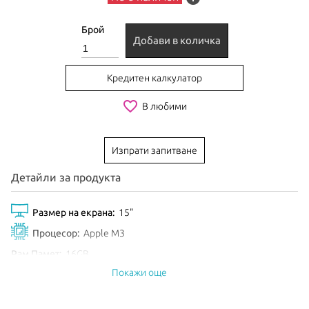
Брой
Добави в количка
Кредитен калкулатор
favorite_border
В любими
Изпрати запитване
Детайли за продукта
Размер на екрана:
15"
Процесор:
Apple M3
Рам Памет:
16GB
Покажи още
Обем диск:
256GB SSD
Видео карта:
10-core GPU