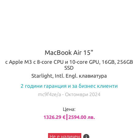
MacBook Air 15"
с Apple M3 с 8-core CPU и 10-core GPU, 16GB, 256GB
SSD
Starlight, Intl. Engl. клавиатура
2 години гаранция и за бизнес клиенти
mc9f4ze/a
- Октомври 2024
Цена:
1326.29 €┃2594.00 лв.
info
Не е наличен