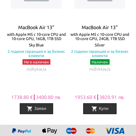
зареждане! Моделите се предлагат в четири цвята – Silver,
Starlight, Space Gray и Midnight.
Всички Apple продукти предлагани от
NovMak.com
имат
MacBook Air 13"
MacBook Air 13"
стандартна международна гаранция и подлежат на гаранционно
re
with Apple M5 с 10-core CPU and
with Apple M5 с 10-core CPU and
w
10-core GPU, 16GB, 1TB SSD
10-core GPU, 24GB, 1TB SSD
обслужване от Apple Authorized Service Provider (официални
а
Sky Blue
Silver
с
2 години гаранция и за бизнес
2 години гаранция и за бизнес
сервизни центрове на Apple).
клиенти
клиенти
Не е наличен
Наличен
mdhj4ze/a
mdh94ze/a
1738.80 €┃3400.80 лв.
1953.60 €┃3820.91 лв.
shopping_cart
shopping_cart
Заяви
Купи
Item
1
of