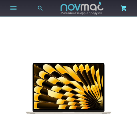



Магазинът за Apple продукти