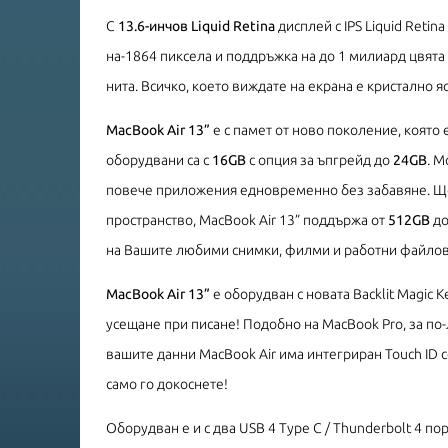
С
13.6-инчов Liquid Retina
дисплей с IPS Liquid Retin
на-1864 пиксела и поддръжка на до 1 милиард цвята
нита. Всичко, което виждате на екрана е кристално я
MacBook Air 13”
е с памет от ново поколение, която
оборудвани са с
16GB
с опция за ъпгрейд до
24GB
. М
повече приложения едновременно без забавяне. Що
пространство, MacBook Air 13” поддържа от
512GB
д
на Вашите любими снимки, филми и работни файлов
MacBook Air 13”
е оборудван с новата Backlit Magic 
усещане при писане! Подобно на MacBook Pro, за по-
вашите данни MacBook Air има интегриран Touch ID с
само го докоснете!
Оборудван е и с два USB 4 Type C / Thunderbolt 4 по