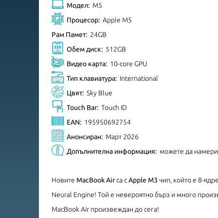
Модел:
M5
Процесор:
Apple M5
Рам Памет:
24GB
Обем диск:
512GB
Видео карта:
10-core GPU
Тип клавиатура:
International
Цвят:
Sky Blue
Touch Bar:
Touch ID
EAN:
195950692754
Анонсиран:
Март 2026
Допълнителна информация:
можете да намер
Новите
MacBook Air
са с
Apple M3
чип, който е 8-ядре
Neural Engine! Той е невероятно бърз и много прои
MacBook Air произвеждан до сега!