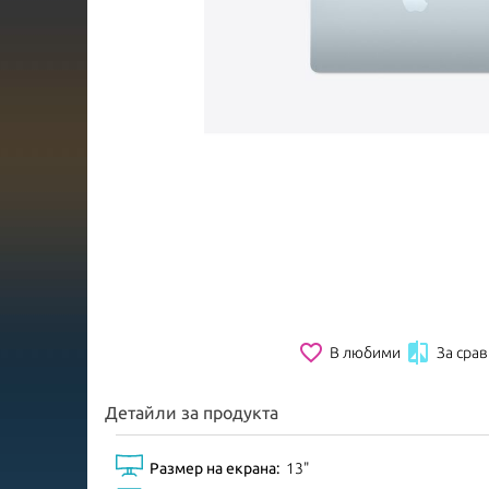
favorite_border

В любими
За сра
Детайли за продукта
Размер на екрана:
13"