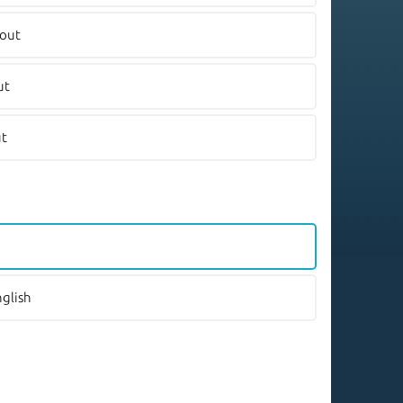
yout
ut
ut
nglish