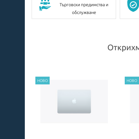
Търговски предимства и
обслужване
Открихм