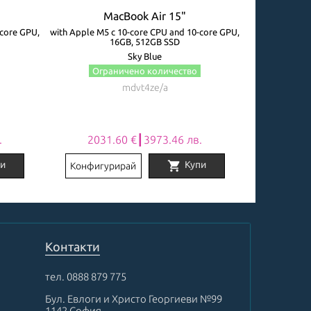
MacBook Air 15"
M
-core GPU,
with Apple M5 с 10-core CPU and 10-core GPU,
с Apple M4 с 1
16GB, 512GB SSD
Sky Blue
Ограничено количество
mdvt4ze/a
1804
.
2031.60 €┃3973.46 лв.
1666
shopping_cart
и
Купи
Конфигурирай
Виж по
Контакти
тел.
0888 879 775
Бул. Евлоги и Христо Георгиеви №99
1142 София