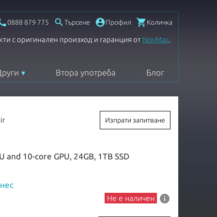




0888 879 775
Търсене
Профил
Количка
кти с оригинален произход и гаранция от
NovMac
.
Други
Втора употреба
Блог
ir
Изпрати запитване
PU and 10-core GPU, 24GB, 1TB SSD
знес
info
Не е наличен