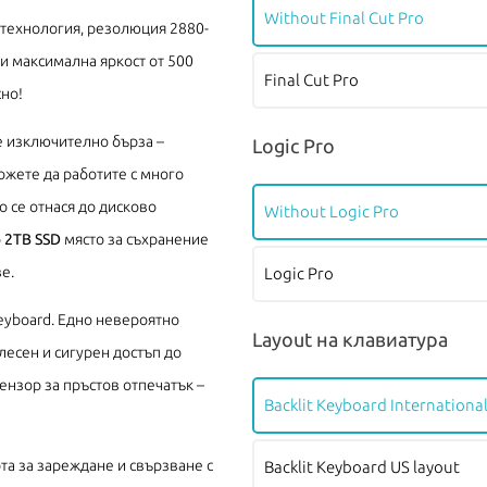
Without Final Cut Pro
a технология, резолюция 2880-
 и максимална яркост от 500
Final Cut Pro
сно!
 е изключително бърза –
Logic Pro
ожете да работите с много
 се отнася до дисково
Without Logic Pro
о
2TB SSD
място за съхранение
е.
Logic Pro
Keyboard. Едно невероятно
Layout на клавиатура
лесен и сигурен достъп до
ензор за пръстов отпечатък –
Backlit Keyboard International
рта за зареждане и свързване с
Backlit Keyboard US layout