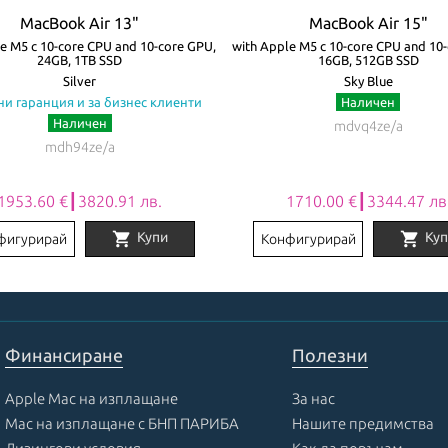
MacBook Air 13"
MacBook Air 15"
e M5 с 10-core CPU and 10-core GPU,
with Apple M5 с 10-core CPU and 10
24GB, 1TB SSD
16GB, 512GB SSD
Silver
Sky Blue
ни гаранция и за бизнес клиенти
Наличен
Наличен
mdvq4ze/a
mdh94ze/a
1953.60 €┃3820.91 лв.
1710.00 €┃3344.47 лв
shopping_cart
shopping_cart
Купи
Куп
фигурирай
Конфигурирай
Финансиране
Полезни
Apple Mac на изплащане
За нас
Mac на изплащане с БНП ПАРИБА
Нашите предимства