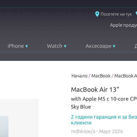
place
Посетете ни тук
Apple проду
iPhone
Watch
Аксесоари
Начало
/
MacBook
/
MacBook A
MacBook Air 13"
with Apple M5 с 10-core C
Sky Blue
2 години гаранция и за би
клиенти
mdhk4ze/a
- Март 2026