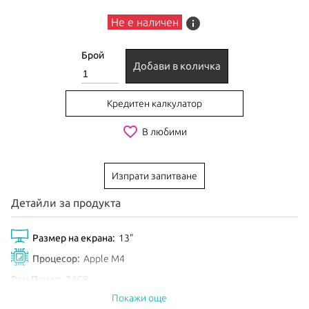
info
Не е наличен
Брой
Добави в количка
Кредитен калкулатор
favorite_border
В любими
Изпрати запитване
Детайли за продукта
Размер на екрана:
13"
Процесор:
Apple M4
Рам Памет:
24GB
Покажи още
Обем диск:
512GB SSD