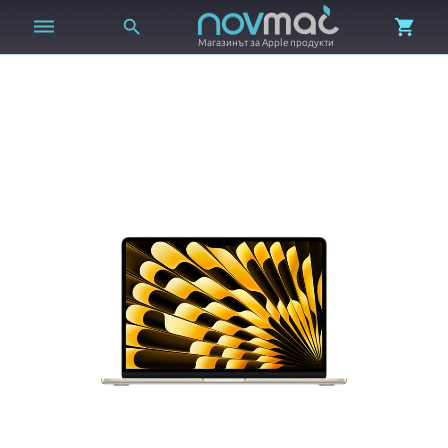



Магазинът за Apple продукти