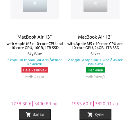
зареждане и свързване с външни устройства и 3.5mm аудио
жак. Батерията на MacBook Air издържа до 18 часа с едно
зареждане! Моделите се предлагат в четири цвята – Silver,
Starlight, Space Gray и Midnight.
MacBook Air 13"
MacBook Air 13"
Всички Apple продукти предлагани от
NovMak.com
имат
re
with Apple M5 с 10-core CPU and
with Apple M5 с 10-core CPU and
w
10-core GPU, 16GB, 1TB SSD
10-core GPU, 24GB, 1TB SSD
стандартна международна гаранция и подлежат на гаранционно
а
Sky Blue
Silver
с
2 години гаранция и за бизнес
2 години гаранция и за бизнес
обслужване от Apple Authorized Service Provider (официални
клиенти
клиенти
сервизни центрове на Apple).
Не е наличен
Наличен
mdhj4ze/a
mdh94ze/a
1738.80 €┃3400.80 лв.
1953.60 €┃3820.91 лв.
shopping_cart
shopping_cart
Заяви
Купи
Item