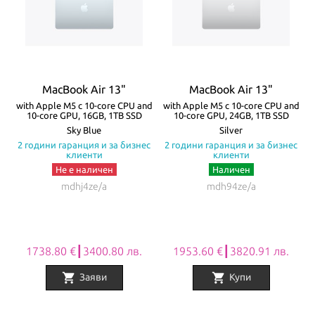
зареждане и свързване с външни устройства и 3.5mm аудио
жак. Батерията на MacBook Air издържа до 18 часа с едно
зареждане! Моделите се предлагат в четири цвята – Silver,
Starlight, Space Gray и Midnight.
MacBook Air 13"
MacBook Air 13"
Всички Apple продукти предлагани от
NovMak.com
имат
re
with Apple M5 с 10-core CPU and
with Apple M5 с 10-core CPU and
w
10-core GPU, 16GB, 1TB SSD
10-core GPU, 24GB, 1TB SSD
стандартна международна гаранция и подлежат на гаранционно
а
Sky Blue
Silver
с
2 години гаранция и за бизнес
2 години гаранция и за бизнес
обслужване от Apple Authorized Service Provider (официални
клиенти
клиенти
сервизни центрове на Apple).
Не е наличен
Наличен
mdhj4ze/a
mdh94ze/a
1738.80 €┃3400.80 лв.
1953.60 €┃3820.91 лв.
shopping_cart
shopping_cart
Заяви
Купи
Item