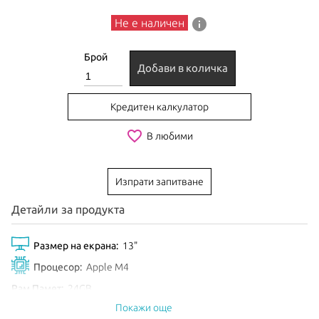
info
Не е наличен
Брой
Добави в количка
Кредитен калкулатор
favorite_border
В любими
Изпрати запитване
Детайли за продукта
Размер на екрана:
13"
Процесор:
Apple M4
Рам Памет:
24GB
Покажи още
Обем диск:
512GB SSD