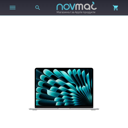



Магазинът за Apple продукти