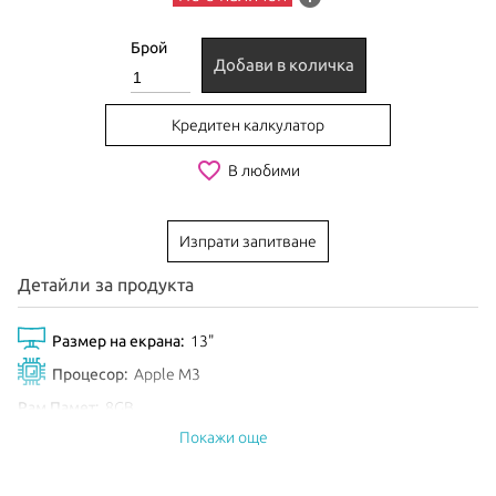
Брой
Добави в количка
Кредитен калкулатор
favorite_border
В любими
Изпрати запитване
Детайли за продукта
Размер на екрана:
13"
Процесор:
Apple M3
Рам Памет:
8GB
Покажи още
Обем диск:
256GB SSD
Видео карта:
8-core GPU