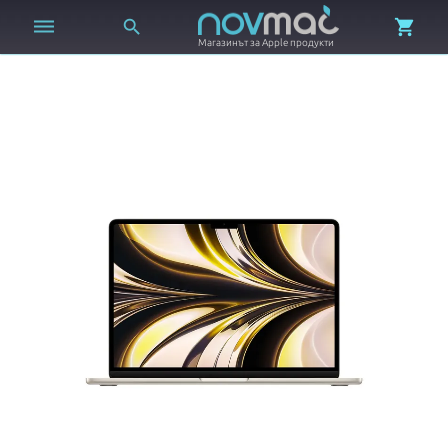



Магазинът за Apple продукти