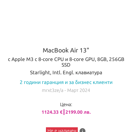
MacBook Air 13"
с Apple M3 с 8-core CPU и 8-core GPU, 8GB, 256GB
SSD
Starlight, Intl. Engl. клавиатура
2 години гаранция и за бизнес клиенти
mrxt3ze/a
- Март 2024
Цена:
1124.33 €┃2199.00 лв.
info
Не е наличен