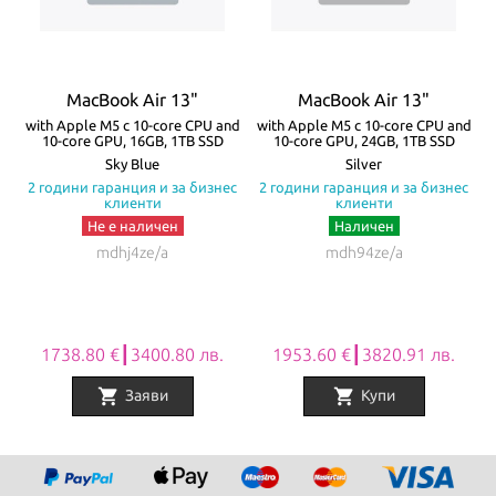
жак. Батерията на MacBook Air издържа до 18 часа с едно
зареждане! Моделите се предлагат в четири цвята – Silver,
Starlight, Space Gray и Midnight.
MacBook Air 13"
MacBook Air 13"
Всички Apple продукти предлагани от
NovMak.com
имат
re
with Apple M5 с 10-core CPU and
with Apple M5 с 10-core CPU and
w
10-core GPU, 16GB, 1TB SSD
10-core GPU, 24GB, 1TB SSD
стандартна международна гаранция и подлежат на гаранционно
а
Sky Blue
Silver
с
2 години гаранция и за бизнес
2 години гаранция и за бизнес
обслужване от Apple Authorized Service Provider (официални
клиенти
клиенти
сервизни центрове на Apple).
Не е наличен
Наличен
mdhj4ze/a
mdh94ze/a
1738.80 €┃3400.80 лв.
1953.60 €┃3820.91 лв.
shopping_cart
shopping_cart
Заяви
Купи
Item
1
of