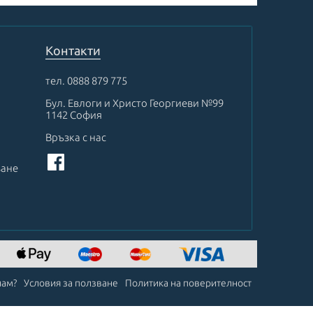
Контакти
тел.
0888 879 775
Бул. Евлоги и Христо Георгиеви №99
1142 София
Връзка с нас
ване
чам?
Условия за ползване
Политика на поверителност