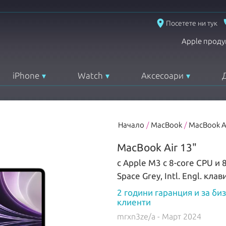
place
Посетете ни тук
Apple проду
iPhone
Watch
Аксесоари
Начало
/
MacBook
/
MacBook A
MacBook Air 13"
с Apple M3 с 8-core CPU и 
Space Grey, Intl. Engl. кла
2 години гаранция и за би
клиенти
mrxn3ze/a
- Март 2024