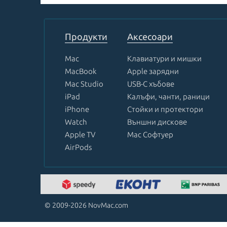
1
of
8
Продукти
Аксесоари
Mac
Клавиатури и мишки
MacBook
Apple зарядни
Mac Studio
USB-C хъбове
iPad
Калъфи, чанти, раници
iPhone
Стойки и протектори
Watch
Външни дискове
Apple TV
Mac Софтуер
AirPods
© 2009-2026 NovMac.com