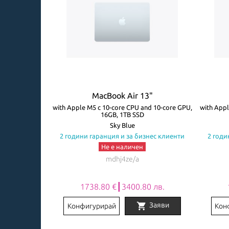
3"
MacBook Air 13"
ore GPU, 8GB,
with Apple M5 с 10-core CPU and 10-core GPU,
with Appl
16GB, 1TB SSD
авиатура
Sky Blue
знес клиенти
2 години гаранция и за бизнес клиенти
2 годи
Не е наличен
mdhj4ze/a
0 лв.
1738.80 €┃3400.80 лв.
shopping_cart
Заяви
Заяви
Конфигурирай
Кон
Item