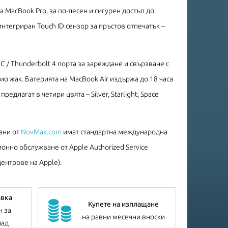
 MacBook Pro, за по-лесен и сигурен достъп до
нтегриран Touch ID сензор за пръстов отпечатък –
C / Thunderbolt 4 порта за зареждане и свързване с
о жак. Батерията на MacBook Air издържа до 18 часа
едлагат в четири цвята – Silver, Starlight, Space
ани от
NovMak.com
имат стандартна международна
онно обслужване от Apple Authorized Service
ентрове на Apple).
авка
Купете на изплащане
н за
на равни месечни вноски
лад