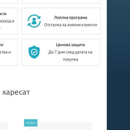
кти
Лоялна програма
изход и
Отстъпка за лоялни клиенти
я
ти
Ценова защита
ства и
До 7 дни след датата на
покупка
 харесат