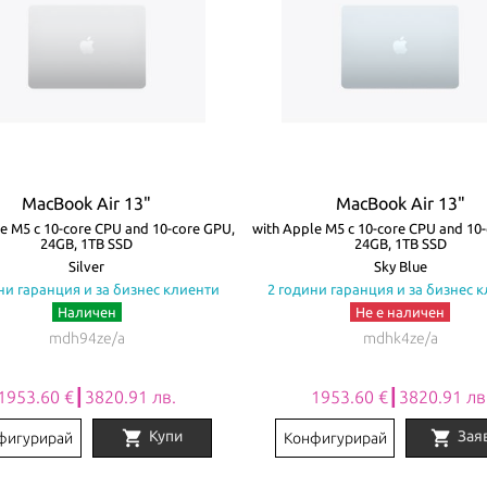
MacBook Air 13"
MacBook Air 13"
e M5 с 10-core CPU and 10-core GPU,
with Apple M5 с 10-core CPU and 10
24GB, 1TB SSD
24GB, 1TB SSD
Silver
Sky Blue
ни гаранция и за бизнес клиенти
2 години гаранция и за бизнес 
Наличен
Не е наличен
mdh94ze/a
mdhk4ze/a
1953.60 €┃3820.91 лв.
1953.60 €┃3820.91 лв
shopping_cart
shopping_cart
Купи
Зая
фигурирай
Конфигурирай