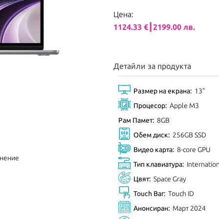
Цена:
1124.33 €┃2199.00 лв.
Детайли за продукта
Размер на екрана:
13"
Процесор:
Apple M3
Рам Памет:
8GB
Обем диск:
256GB SSD
Видео карта:
8-core GPU
внение
Тип клавиатура:
Internatio
Цвят:
Space Gray
Touch Bar:
Touch ID
Анонсиран:
Март 2024