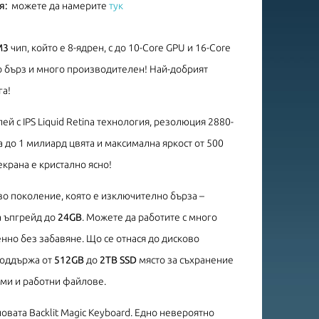
я:
можете да намерите
тук
M3
чип, който е 8-ядрен, с до 10-Core GPU и 16-Core
но бърз и много производителен! Най-добрият
га!
ей с IPS Liquid Retina технология, резолюция 2880-
 до 1 милиард цвята и максимална яркост от 500
екрана е кристално ясно!
ово поколение, която е изключително бърза –
а ъпгрейд до
24GB
. Можете да работите с много
но без забавяне. Що се отнася до дисково
 поддържа от
512GB
до
2TB SSD
място за съхранение
ми и работни файлове.
овата Backlit Magic Keyboard. Едно невероятно