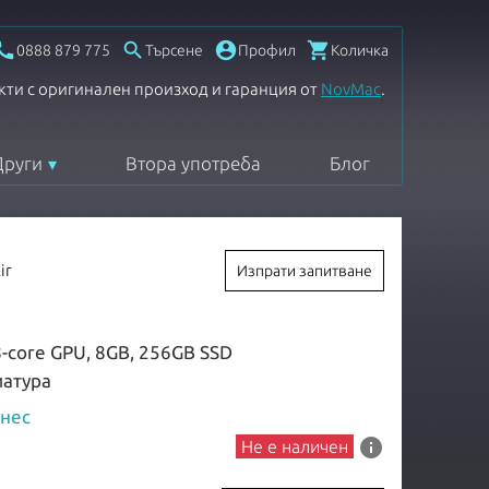




0888 879 775
Търсене
Профил
Количка
кти с оригинален произход и гаранция от
NovMac
.
Други
Втора употреба
Блог
ir
Изпрати запитване
8-core GPU, 8GB, 256GB SSD
виатура
знес
info
Не е наличен