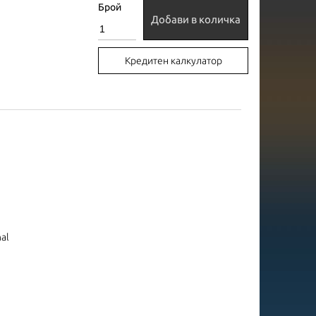
Брой
Добави в количка
Кредитен калкулатор
nal