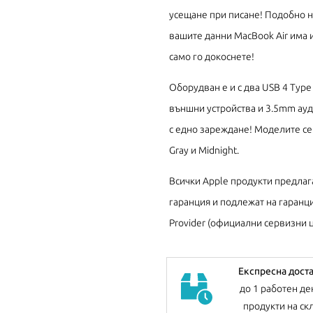
усещане при писане! Подобно на
вашите данни MacBook Air има и
само го докоснете!
Оборудван е и с два USB 4 Type 
външни устройства и 3.5mm ауди
с едно зареждане! Моделите се пр
Gray и Midnight.
Всички Apple продукти предлаг
гаранция и подлежат на гаранци
Provider (официални сервизни ц
Експресна дост
до 1 работен де
продукти на ск