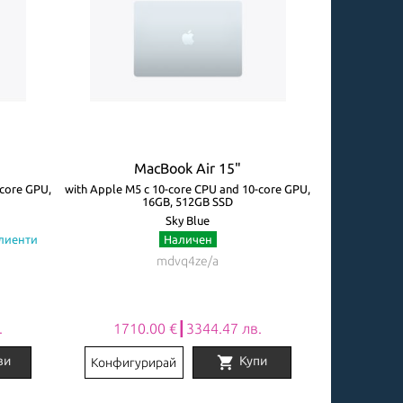
MacBook Air 15"
M
-core GPU,
with Apple M5 с 10-core CPU and 10-core GPU,
with Apple M5 
16GB, 512GB SSD
Sky Blue
клиенти
Наличен
Огр
mdvq4ze/a
.
1710.00 €┃3344.47 лв.
2031
shopping_cart
ви
Купи
Конфигурирай
Конфигу