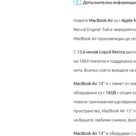
Допълнителна информаци
Новите
MacBook Air
са с
Apple 
Neural Engine! Той е невероят
MacBook Air произвеждан до се
С
13.6-инчов Liquid Retina
диспл
на-1864 пиксела и поддръжка на
нита. Всичко, което виждате на 
MacBook Air 13”
е с памет от н
оборудвани са с
16GB
с опция з
повече приложения едновремен
пространство, MacBook Air 13”
на Вашите любими снимки, фил
MacBook Air 13”
е оборудван с н