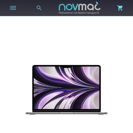



Магазинът за Apple продукти