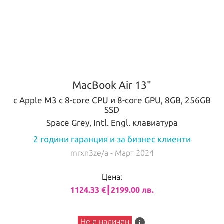
MacBook Air 13"
с Apple M3 с 8-core CPU и 8-core GPU, 8GB, 256GB
SSD
Space Grey, Intl. Engl. клавиатура
2 години гаранция и за бизнес клиенти
mrxn3ze/a
- Март 2024
Цена:
1124.33 €┃2199.00 лв.
info
Не е наличен