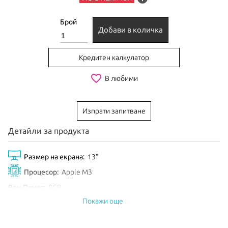
Брой
Добави в количка
Кредитен калкулатор
favorite_border
В любими
Изпрати запитване
Детайли за продукта
Размер на екрана:
13"
Процесор:
Apple M3
Рам Памет:
8GB
Покажи още
Обем диск:
256GB SSD
Видео карта:
8-core GPU