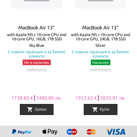
жак. Батерията на MacBook Air издържа до 18 часа с едно
зареждане! Моделите се предлагат в четири цвята – Silver,
Starlight, Space Gray и Midnight.
MacBook Air 13"
MacBook Air 13"
Всички Apple продукти предлагани от
NovMak.com
имат
re
with Apple M5 с 10-core CPU and
with Apple M5 с 10-core CPU and
w
10-core GPU, 16GB, 1TB SSD
10-core GPU, 24GB, 1TB SSD
стандартна международна гаранция и подлежат на гаранционно
а
Sky Blue
Silver
с
2 години гаранция и за бизнес
2 години гаранция и за бизнес
обслужване от Apple Authorized Service Provider (официални
клиенти
клиенти
сервизни центрове на Apple).
Не е наличен
Наличен
mdhj4ze/a
mdh94ze/a
1738.80 €┃3400.80 лв.
1953.60 €┃3820.91 лв.
shopping_cart
shopping_cart
Заяви
Купи
Item
1
of