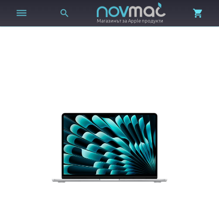



Магазинът за Apple продукти