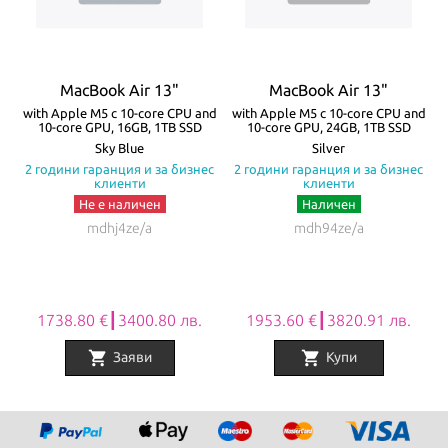
жак. Батерията на MacBook Air издържа до 18 часа с едно
зареждане! Моделите се предлагат в четири цвята – Silver,
Starlight, Space Gray и Midnight.
MacBook Air 13"
MacBook Air 13"
Всички Apple продукти предлагани от
NovMak.com
имат
re
with Apple M5 с 10-core CPU and
with Apple M5 с 10-core CPU and
w
10-core GPU, 16GB, 1TB SSD
10-core GPU, 24GB, 1TB SSD
стандартна международна гаранция и подлежат на гаранционно
а
Sky Blue
Silver
с
2 години гаранция и за бизнес
2 години гаранция и за бизнес
обслужване от Apple Authorized Service Provider (официални
клиенти
клиенти
сервизни центрове на Apple).
Не е наличен
Наличен
mdhj4ze/a
mdh94ze/a
1738.80 €┃3400.80 лв.
1953.60 €┃3820.91 лв.
shopping_cart
shopping_cart
Заяви
Купи
Item
1
of