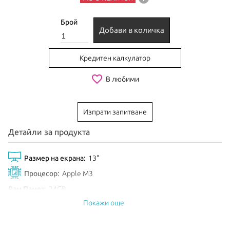
Брой
Добави в количка
Кредитен калкулатор
favorite_border
В любими
Изпрати запитване
Детайли за продукта
Размер на екрана:
13"
Процесор:
Apple M3
Рам Памет:
24GB
Покажи още
Обем диск:
512GB SSD
Видео карта:
10-core GPU