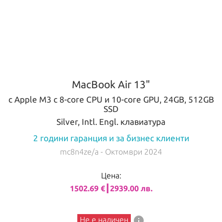
MacBook Air 13"
с Apple M3 с 8-core CPU и 10-core GPU, 24GB, 512GB
SSD
Silver, Intl. Engl. клавиатура
2 години гаранция и за бизнес клиенти
mc8n4ze/a
- Октомври 2024
Цена:
1502.69 €┃2939.00 лв.
info
Не е наличен