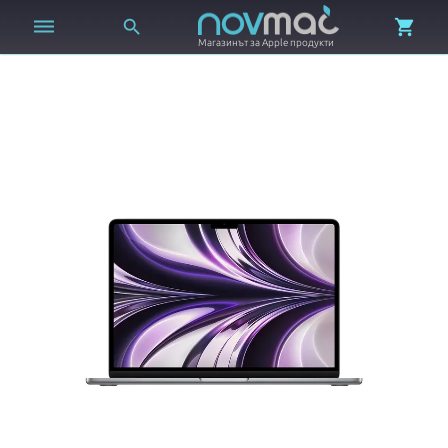



Магазинът за Apple продукти