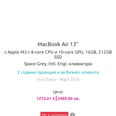
MacBook Air 13"
с Apple M3 с 8-core CPU и 10-core GPU, 16GB, 512GB
SSD
Space Grey, Intl. Engl. клавиатура
2 години гаранция и за бизнес клиенти
mxcr3ze/a
- Март 2024
Цена:
1272.61 €┃2489.00 лв.
info
Не е наличен