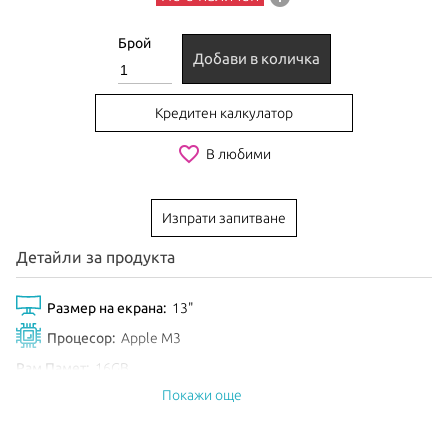
Брой
Добави в количка
Кредитен калкулатор
favorite_border
В любими
Изпрати запитване
Детайли за продукта
Размер на екрана:
13"
Процесор:
Apple M3
Рам Памет:
16GB
Покажи още
Обем диск:
512GB SSD
Видео карта:
10-core GPU