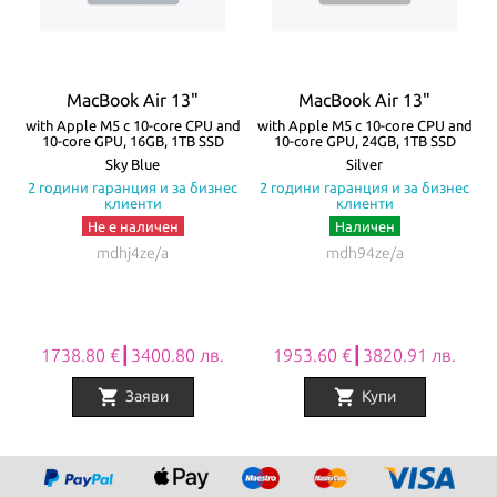
жак. Батерията на MacBook Air издържа до 18 часа с едно
зареждане! Моделите се предлагат в четири цвята – Silver,
Starlight, Space Gray и Midnight.
MacBook Air 13"
MacBook Air 13"
Всички Apple продукти предлагани от
NovMak.com
имат
re
with Apple M5 с 10-core CPU and
with Apple M5 с 10-core CPU and
w
10-core GPU, 16GB, 1TB SSD
10-core GPU, 24GB, 1TB SSD
стандартна международна гаранция и подлежат на гаранционно
а
Sky Blue
Silver
с
2 години гаранция и за бизнес
2 години гаранция и за бизнес
обслужване от Apple Authorized Service Provider (официални
клиенти
клиенти
сервизни центрове на Apple).
Не е наличен
Наличен
mdhj4ze/a
mdh94ze/a
1738.80 €┃3400.80 лв.
1953.60 €┃3820.91 лв.
shopping_cart
shopping_cart
Заяви
Купи
Item
1
of