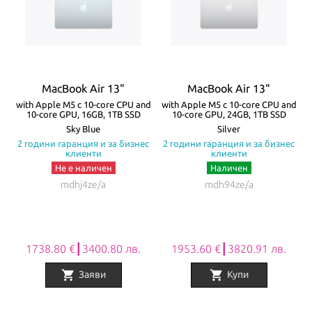
зареждане и свързване с външни устройства и 3.5mm аудио
жак. Батерията на MacBook Air издържа до 18 часа с едно
зареждане! Моделите се предлагат в четири цвята – Silver,
Starlight, Space Gray и Midnight.
MacBook Air 13"
MacBook Air 13"
Всички Apple продукти предлагани от
NovMak.com
имат
re
with Apple M5 с 10-core CPU and
with Apple M5 с 10-core CPU and
w
10-core GPU, 16GB, 1TB SSD
10-core GPU, 24GB, 1TB SSD
стандартна международна гаранция и подлежат на гаранционно
а
Sky Blue
Silver
с
2 години гаранция и за бизнес
2 години гаранция и за бизнес
обслужване от Apple Authorized Service Provider (официални
клиенти
клиенти
сервизни центрове на Apple).
Не е наличен
Наличен
mdhj4ze/a
mdh94ze/a
1738.80 €┃3400.80 лв.
1953.60 €┃3820.91 лв.
shopping_cart
shopping_cart
Заяви
Купи
Item