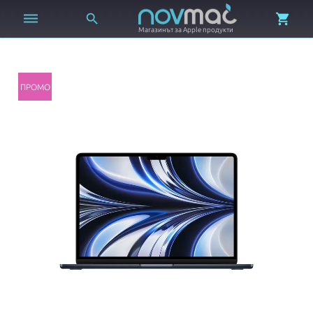



Магазинът за Apple продукти