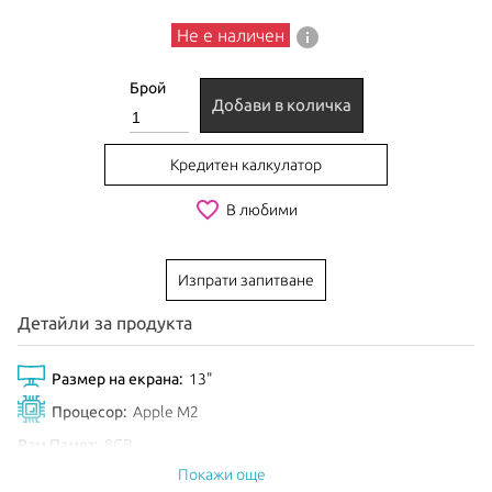
info
Не е наличен
Брой
Добави в количка
Кредитен калкулатор
favorite_border
В любими
Изпрати запитване
Детайли за продукта
Размер на екрана:
13"
Процесор:
Apple M2
Рам Памет:
8GB
Покажи още
Обем диск:
256GB SSD