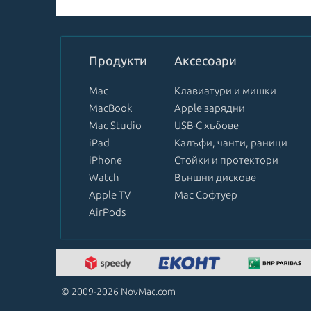
Item
1
of
8
Продукти
Аксесоари
Mac
Клавиатури и мишки
MacBook
Apple зарядни
Mac Studio
USB-C хъбове
iPad
Калъфи, чанти, раници
iPhone
Стойки и протектори
Watch
Външни дискове
Apple TV
Mac Софтуер
AirPods
© 2009-2026 NovMac.com