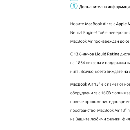
Допълнителна информаци
Новите
MacBook Air
са с
Apple 
Neural Engine! Той е невероят
MacBook Air произвеждан до се
С
13.6-инчов Liquid Retina
диспл
на-1864 пиксела и поддръжка на
нита. Всичко, което виждате на 
MacBook Air 13”
е с памет от н
оборудвани са с
16GB
с опция з
повече приложения едновремен
пространство, MacBook Air 13”
на Вашите любими снимки, фил