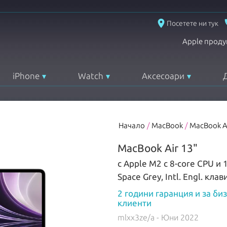
place
Посетете ни тук
Apple проду
iPhone
Watch
Аксесоари
Начало
/
MacBook
/
MacBook A
MacBook Air 13"
с Apple M2 с 8-core CPU и 
Space Grey, Intl. Engl. кла
2 години гаранция и за би
клиенти
mlxx3ze/a
- Юни 2022