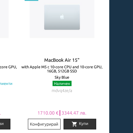
MacBook Air 15"
M
-core GPU,
with Apple M5 с 10-core CPU and 10-core GPU,
with Apple M5 
16GB, 512GB SSD
Sky Blue
клиенти
Наличен
Огр
mdvq4ze/a
.
1710.00 €┃3344.47 лв.
2031
shopping_cart
ви
Купи
Конфигурирай
Конфигу