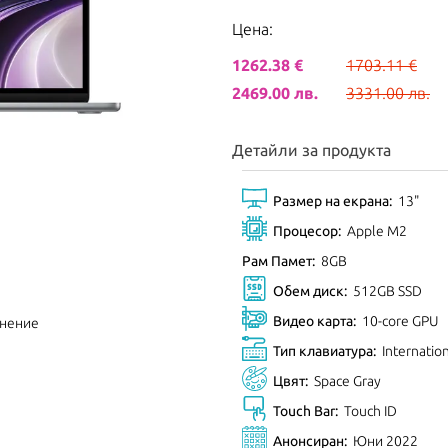
Цена:
1262.38 €
1703.11 €
2469.00 лв.
3331.00 лв.
Детайли за продукта
Размер на екрана:
13"
Процесор:
Apple M2
Рам Памет:
8GB
Обем диск:
512GB SSD
Видео карта:
10-core GPU
внение
Тип клавиатура:
Internatio
Цвят:
Space Gray
Touch Bar:
Touch ID
Анонсиран:
Юни 2022