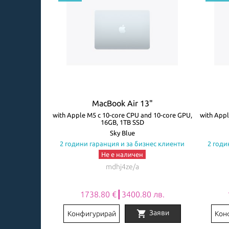
3"
MacBook Air 13"
ore GPU, 8GB,
with Apple M5 с 10-core CPU and 10-core GPU,
with Appl
16GB, 1TB SSD
авиатура
Sky Blue
знес клиенти
2 години гаранция и за бизнес клиенти
2 годи
Не е наличен
mdhj4ze/a
0 лв.
1738.80 €┃3400.80 лв.
shopping_cart
Заяви
Заяви
Конфигурирай
Кон