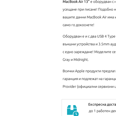
MacBook Air 13”
е оборудван с н
усещане при писане! Подобно на
вашите данни MacBook Air има и
само го докоснете!
Оборудван е и с два USB 4 Type 
външни устройства и 3.5mm ауди
с едно зареждане! Моделите се пр
Gray и Midnight.
Всички Apple продукти предлаг
гаранция и подлежат на гаранци
Provider (официални сервизни ц
Експресна дост
до 1 работен де