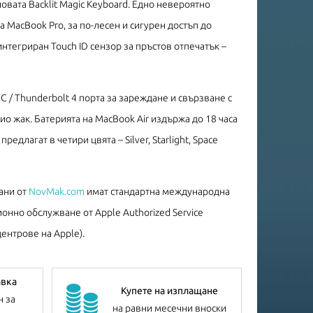
овата Backlit Magic Keyboard. Едно невероятно
 MacBook Pro, за по-лесен и сигурен достъп до
нтегриран Touch ID сензор за пръстов отпечатък –
C / Thunderbolt 4 порта за зареждане и свързване с
о жак. Батерията на MacBook Air издържа до 18 часа
едлагат в четири цвята – Silver, Starlight, Space
ани от
NovMak.com
имат стандартна международна
онно обслужване от Apple Authorized Service
ентрове на Apple).
авка
Купете на изплащане
н за
на равни месечни вноски