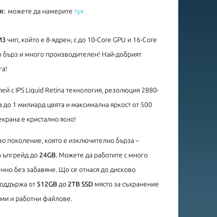
я:
можете да намерите
тук
M3
чип, който е 8-ядрен, с до 10-Core GPU и 16-Core
но бърз и много производителен! Най-добрият
га!
ей с IPS Liquid Retina технология, резолюция 2880-
 до 1 милиард цвята и максимална яркост от 500
екрана е кристално ясно!
ово поколение, която е изключително бърза –
а ъпгрейд до
24GB
. Можете да работите с много
но без забавяне. Що се отнася до дисково
 поддържа от
512GB
до
2TB SSD
място за съхранение
ми и работни файлове.