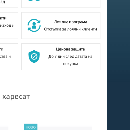
лад
кти
Лоялна програма
изход и
Отстъпка за лоялни клиенти
я
ти
Ценова защита
ства и
До 7 дни след датата на
покупка
 харесат