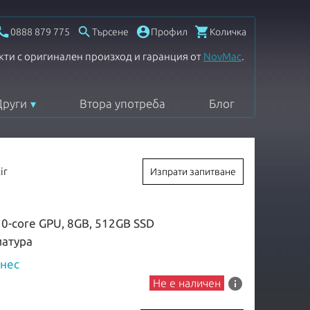




0888 879 775
Търсене
Профил
Количка
кти с оригинален произход и гаранция от
NovMac
.
Други
Втора употреба
Блог
ir
Изпрати запитване
10-core GPU, 8GB, 512GB SSD
виатура
знес
info
Не е наличен