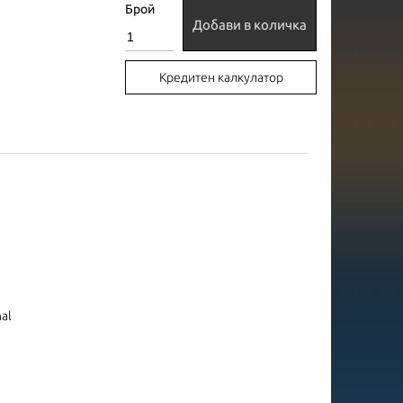
Брой
Добави в количка
Кредитен калкулатор
nal