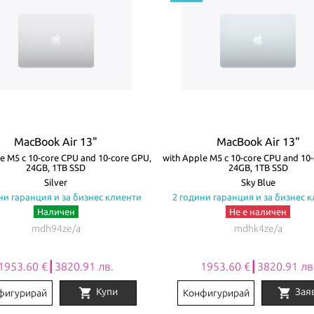
MacBook Air 13"
MacBook Air 13"
e M5 с 10-core CPU and 10-core GPU,
with Apple M5 с 10-core CPU and 10
24GB, 1TB SSD
24GB, 1TB SSD
Silver
Sky Blue
ни гаранция и за бизнес клиенти
2 години гаранция и за бизнес 
Наличен
Не е наличен
mdh94ze/a
mdhk4ze/a
1953.60 €┃3820.91 лв.
1953.60 €┃3820.91 лв
shopping_cart
shopping_cart
Купи
Зая
фигурирай
Конфигурирай