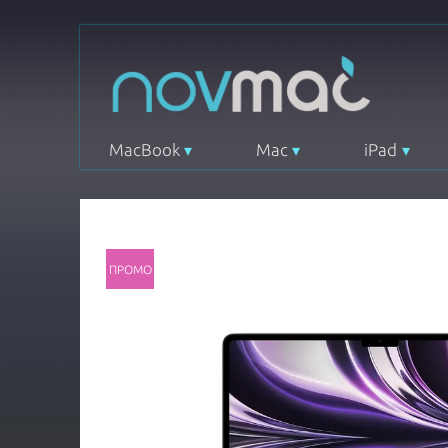
MacBook
Mac
iPad