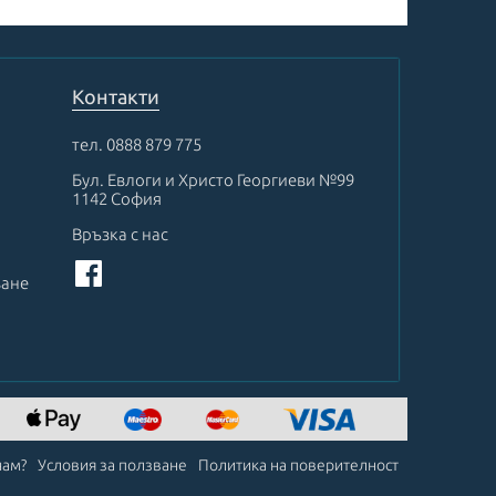
Контакти
тел.
0888 879 775
Бул. Евлоги и Христо Георгиеви №99
1142 София
Връзка с нас
ване
чам?
Условия за ползване
Политика на поверителност