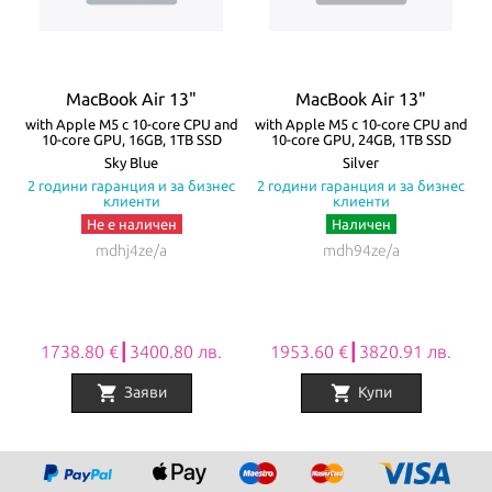
жак. Батерията на MacBook Air издържа до 18 часа с едно
зареждане! Моделите се предлагат в четири цвята – Silver,
Starlight, Space Gray и Midnight.
MacBook Air 13"
MacBook Air 13"
Всички Apple продукти предлагани от
NovMak.com
имат
re
with Apple M5 с 10-core CPU and
with Apple M5 с 10-core CPU and
w
10-core GPU, 16GB, 1TB SSD
10-core GPU, 24GB, 1TB SSD
стандартна международна гаранция и подлежат на гаранционно
а
Sky Blue
Silver
с
2 години гаранция и за бизнес
2 години гаранция и за бизнес
обслужване от Apple Authorized Service Provider (официални
клиенти
клиенти
сервизни центрове на Apple).
Не е наличен
Наличен
mdhj4ze/a
mdh94ze/a
1738.80 €┃3400.80 лв.
1953.60 €┃3820.91 лв.
shopping_cart
shopping_cart
Заяви
Купи
Item
1
of