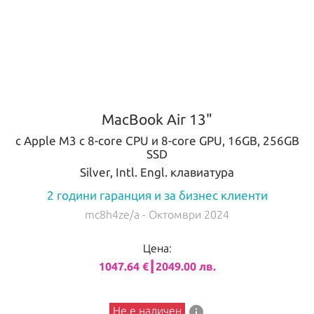
MacBook Air 13"
с Apple M3 с 8-core CPU и 8-core GPU, 16GB, 256GB
SSD
Silver, Intl. Engl. клавиатура
2 години гаранция и за бизнес клиенти
mc8h4ze/a
- Октомври 2024
Цена:
1047.64 €┃2049.00 лв.
info
Не е наличен