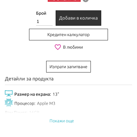
Брой
Добави в количка
Кредитен калкулатор
favorite_border
В любими
Изпрати запитване
Детайли за продукта
Размер на екрана:
13"
Процесор:
Apple M3
Рам Памет:
16GB
Покажи още
Обем диск:
256GB SSD
Видео карта:
8-core GPU