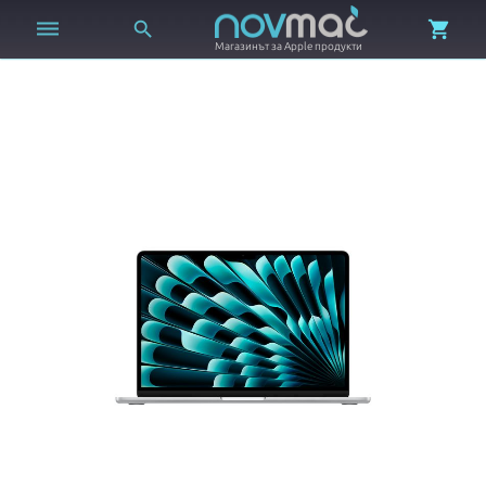



Магазинът за Apple продукти