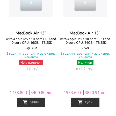
зареждане и свързване с външни устройства и 3.5mm аудио
жак. Батерията на MacBook Air издържа до 18 часа с едно
зареждане! Моделите се предлагат в четири цвята – Silver,
Starlight, Space Gray и Midnight.
MacBook Air 13"
MacBook Air 13"
Всички Apple продукти предлагани от
NovMak.com
имат
re
with Apple M5 с 10-core CPU and
with Apple M5 с 10-core CPU and
w
10-core GPU, 16GB, 1TB SSD
10-core GPU, 24GB, 1TB SSD
стандартна международна гаранция и подлежат на гаранционно
а
Sky Blue
Silver
с
2 години гаранция и за бизнес
2 години гаранция и за бизнес
обслужване от Apple Authorized Service Provider (официални
клиенти
клиенти
сервизни центрове на Apple).
Не е наличен
Наличен
mdhj4ze/a
mdh94ze/a
1738.80 €┃3400.80 лв.
1953.60 €┃3820.91 лв.
shopping_cart
shopping_cart
Заяви
Купи
Item