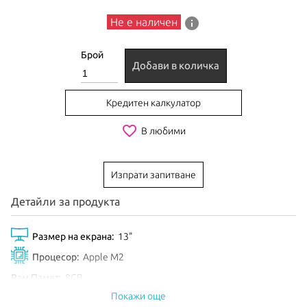
info
Не е наличен
Брой
Добави в количка
Кредитен калкулатор
favorite_border
В любими
Изпрати запитване
Детайли за продукта
Размер на екрана:
13"
Процесор:
Apple M2
Рам Памет:
8GB
Покажи още
Обем диск:
256GB SSD