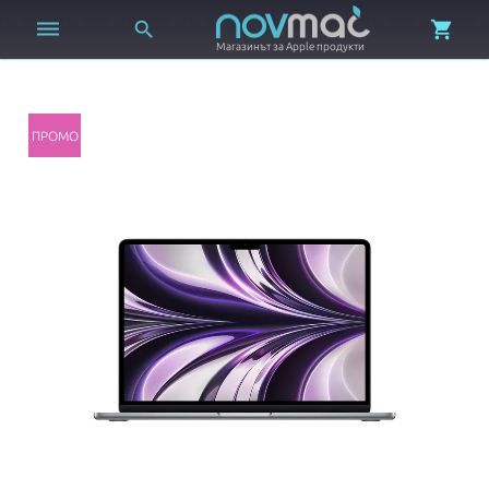



Магазинът за Apple продукти