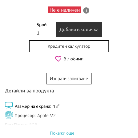
info
Не е наличен
Брой
Добави в количка
Кредитен калкулатор
favorite_border
В любими
Изпрати запитване
Детайли за продукта
Размер на екрана:
13"
Процесор:
Apple M2
Рам Памет:
8GB
Покажи още
Обем диск:
512GB SSD