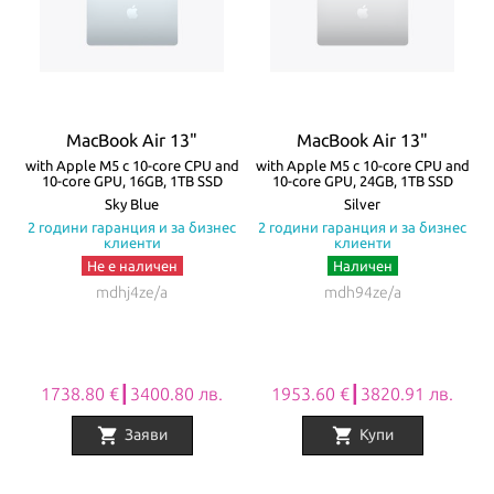
зареждане и свързване с външни устройства и 3.5mm аудио
жак. Батерията на MacBook Air издържа до 18 часа с едно
зареждане! Моделите се предлагат в четири цвята – Silver,
Starlight, Space Gray и Midnight.
MacBook Air 13"
MacBook Air 13"
Всички Apple продукти предлагани от
NovMak.com
имат
re
with Apple M5 с 10-core CPU and
with Apple M5 с 10-core CPU and
w
10-core GPU, 16GB, 1TB SSD
10-core GPU, 24GB, 1TB SSD
стандартна международна гаранция и подлежат на гаранционно
а
Sky Blue
Silver
с
2 години гаранция и за бизнес
2 години гаранция и за бизнес
обслужване от Apple Authorized Service Provider (официални
клиенти
клиенти
сервизни центрове на Apple).
Не е наличен
Наличен
mdhj4ze/a
mdh94ze/a
1738.80 €┃3400.80 лв.
1953.60 €┃3820.91 лв.
shopping_cart
shopping_cart
Заяви
Купи
Item