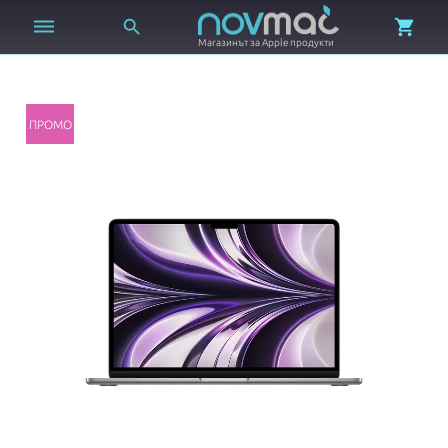



Магазинът за Apple продукти