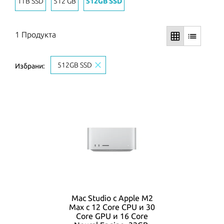
1TB SSD
512 GB
512GB SSD
1 Продукта
grid_on
list
close
512GB SSD
Избрани:
Mac Studio с Apple M2
Max с 12 Core CPU и 30
Core GPU и 16 Core