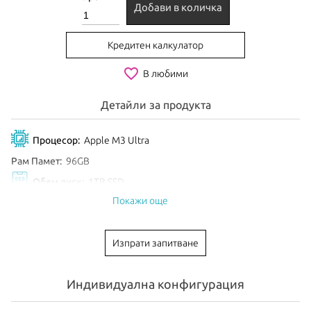
Добави в количка
Кредитен калкулатор
favorite_border
В любими
Детайли за продукта
Процесор:
Apple M3 Ultra
Рам Памет:
96GB
Обем диск:
1TB SSD
Покажи още
Цвят:
Silver
EAN:
195949056949
Изпрати запитване
Анонсиран:
Март 2025
Индивидуална конфигурация
Mac Studio
– новото бижу на Apple с невиждана досега
производителност!