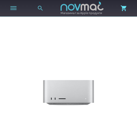



Магазинът за Apple продукти