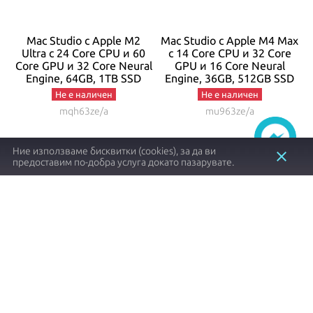
ax
Mac Studio с Apple M2
Mac Studio с Apple M4 Max
Ultra с 24 Core CPU и 60
с 14 Core CPU и 32 Core
Core GPU и 32 Core Neural
GPU и 16 Core Neural
C
D
Engine, 64GB, 1TB SSD
Engine, 36GB, 512GB SSD
Не е наличен
Не е наличен
mqh63ze/a
mu963ze/a
Ние използваме бисквитки (cookies), за да ви
close
предоставим по-добра услуга докато пазарувате.
4933.46 €┃9649.00 лв.
2980.80 €┃5829.94 лв.
4795.41 €┃9379.00 лв.
shopping_cart
shopping_cart
Заяви
Заяви
Item
1
of
4