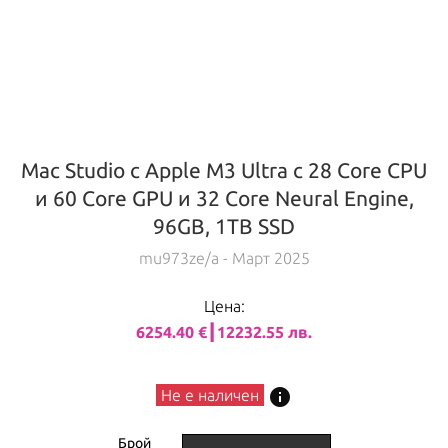
Mac Studio с Apple M3 Ultra с 28 Core CPU
и 60 Core GPU и 32 Core Neural Engine,
96GB, 1TB SSD
mu973ze/a
- Март 2025
Цена:
6254.40 €┃12232.55 лв.
info
Не е наличен
Брой