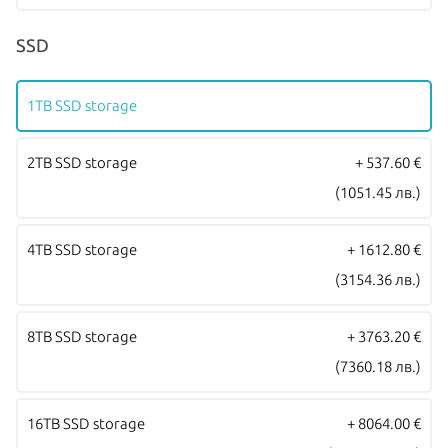
стандартна международна гаранция и подлежат на гаранционно
SSD
обслужване от Apple Authorized Service Provider (официални
сервизни центрове на Apple).
1TB SSD storage
2TB SSD storage
+ 537.60 €
(1051.45 лв.)
4TB SSD storage
+ 1612.80 €
(3154.36 лв.)
8TB SSD storage
+ 3763.20 €
(7360.18 лв.)
16TB SSD storage
+ 8064.00 €