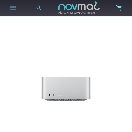



Магазинът за Apple продукти