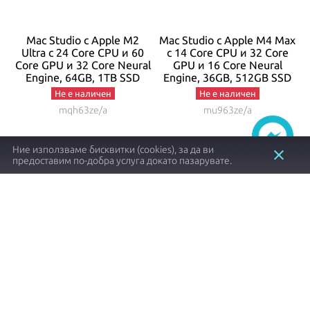
ax
Mac Studio с Apple M2
Mac Studio с Apple M4 Max
Ultra с 24 Core CPU и 60
с 14 Core CPU и 32 Core
Core GPU и 32 Core Neural
GPU и 16 Core Neural
C
D
Engine, 64GB, 1TB SSD
Engine, 36GB, 512GB SSD
Не е наличен
Не е наличен
mqh63ze/a
mu963ze/a
Ние използваме бисквитки (cookies), за да ви
close
предоставим по-добра услуга докато пазарувате.
4933.46 €┃9649.00 лв.
2980.80 €┃5829.94 лв.
4795.41 €┃9379.00 лв.
shopping_cart
shopping_cart
Заяви
Заяви
Item
1
of
4