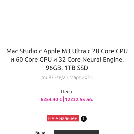
Mac Studio с Apple M3 Ultra с 28 Core CPU
и 60 Core GPU и 32 Core Neural Engine,
96GB, 1TB SSD
mu973ze/a
- Март 2025
Цена:
6254.40 €┃12232.55 лв.
info
Не е наличен
Брой