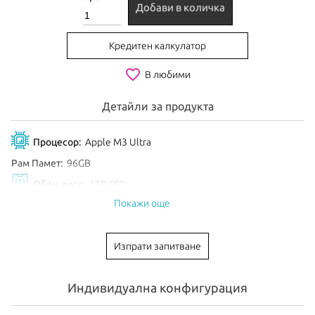
Добави в количка
Кредитен калкулатор
favorite_border
В любими
Детайли за продукта
Процесор:
Apple M3 Ultra
Рам Памет:
96GB
Обем диск:
1TB SSD
Покажи още
Цвят:
Silver
EAN:
195949056949
Изпрати запитване
Анонсиран:
Март 2025
Индивидуална конфигурация
Mac Studio
– новото бижу на Apple с невиждана досега
производителност!