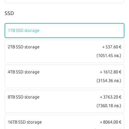
стандартна международна гаранция и подлежат на гаранционно
SSD
обслужване от Apple Authorized Service Provider (официални
сервизни центрове на Apple).
1TB SSD storage
2TB SSD storage
+ 537.60 €
(1051.45 лв.)
4TB SSD storage
+ 1612.80 €
(3154.36 лв.)
8TB SSD storage
+ 3763.20 €
(7360.18 лв.)
16TB SSD storage
+ 8064.00 €