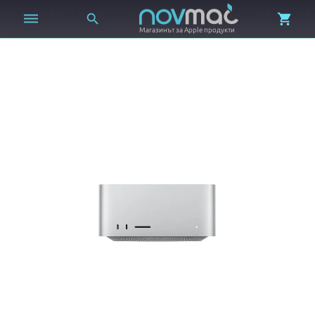



Магазинът за Apple продукти