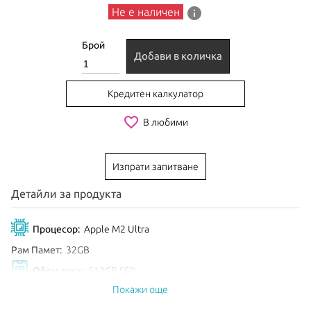
info
Не е наличен
Брой
Добави в количка
Кредитен калкулатор
favorite_border
В любими
Изпрати запитване
Детайли за продукта
Процесор:
Apple M2 Ultra
Рам Памет:
32GB
Обем диск:
512GB SSD
Покажи още
Цвят:
Silver