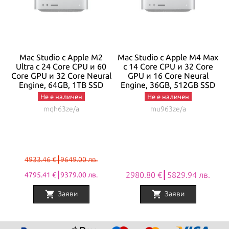
Mac Studio с Apple M2
Mac Studio с Apple M4 Max
Ultra с 24 Core CPU и 60
с 14 Core CPU и 32 Core
al
Core GPU и 32 Core Neural
GPU и 16 Core Neural
C
Engine, 64GB, 1TB SSD
Engine, 36GB, 512GB SSD
Не е наличен
Не е наличен
mqh63ze/a
mu963ze/a
4933.46 €┃9649.00 лв.
2980.80 €┃5829.94 лв.
4795.41 €┃9379.00 лв.
shopping_cart
shopping_cart
Заяви
Заяви
Item
1