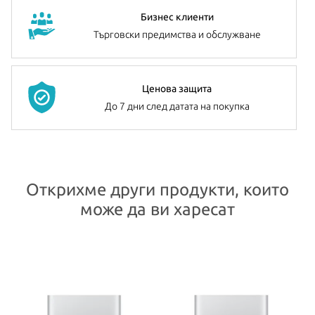
Ако желате да разширите избрания от Вас модел, имате на
Бизнес клиенти
разположение до 128GB RAM и 8TB SSD.
Търговски предимства и обслужване
Всички Apple продукти предлагани от
NovMak.com
имат
стандартна международна гаранция и подлежат на гаранционно
Ценова защита
обслужване от Apple Authorized Service Provider (официални
До 7 дни след датата на покупка
сервизни центрове на Apple).
Открихме други продукти, които
може да ви харесат