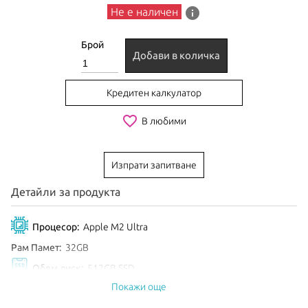
info
Не е наличен
Брой
Добави в количка
Кредитен калкулатор
favorite_border
В любими
Изпрати запитване
Детайли за продукта
Процесор:
Apple M2 Ultra
Рам Памет:
32GB
Обем диск:
512GB SSD
Покажи още
Цвят:
Silver