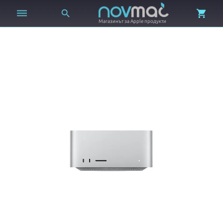



Магазинът за Apple продукти