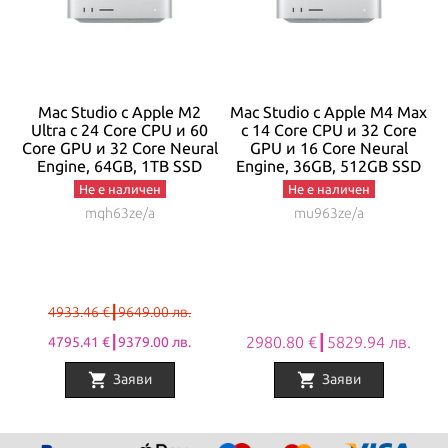
Mac Studio с Apple M2
Mac Studio с Apple M4 Max
Ultra с 24 Core CPU и 60
с 14 Core CPU и 32 Core
al
Core GPU и 32 Core Neural
GPU и 16 Core Neural
C
Engine, 64GB, 1TB SSD
Engine, 36GB, 512GB SSD
Не е наличен
Не е наличен
mqh63ze/a
mu963ze/a
4933.46 €┃9649.00 лв.
2980.80 €┃5829.94 лв.
4795.41 €┃9379.00 лв.
shopping_cart
shopping_cart
Заяви
Заяви
Item
1