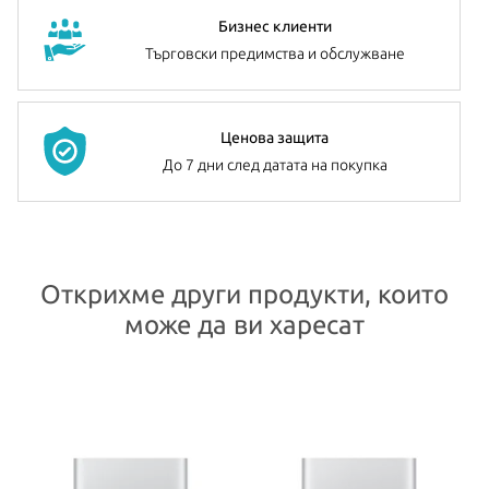
Ако желате да разширите избрания от Вас модел, имате на
Бизнес клиенти
разположение до 128GB RAM и 8TB SSD.
Търговски предимства и обслужване
Всички Apple продукти предлагани от
NovMak.com
имат
стандартна международна гаранция и подлежат на гаранционно
Ценова защита
обслужване от Apple Authorized Service Provider (официални
До 7 дни след датата на покупка
сервизни центрове на Apple).
Открихме други продукти, които
може да ви харесат