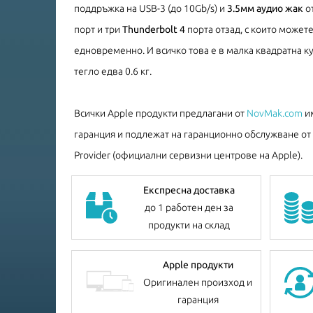
поддръжка на USB-3 (до 10Gb/s) и
3.5мм аудио жак
от
порт и три
Thunderbolt 4
порта отзад, с които может
едновременно. И всичко това е в малка квадратна кут
тегло едва 0.6 кг.
Всички Apple продукти предлагани от
NovMak.com
им
гаранция и подлежат на гаранционно обслужване от A
Provider (официални сервизни центрове на Apple).
Експресна доставка
до 1 работен ден за
продукти на склад
Apple продукти
Оригинален произход и
гаранция