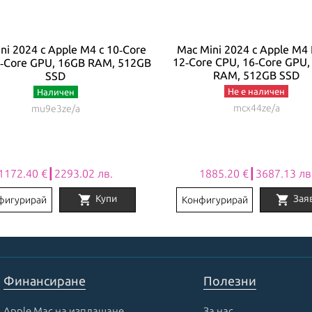
ni 2024 с Apple M4 с 10‑Core
Mac Mini 2024 с Apple M4 
12‑Core CPU, 16‑Core GPU
0‑Core GPU, 16GB RAM, 512GB
RAM, 512GB SSD
SSD
Не е наличен
Наличен
mcx44ze/a
mu9e3ze/a
1172.40 €┃2293.02 лв.
1885.20 €┃3687.13 лв
shopping_cart
shopping_cart
Купи
Зая
фигурирай
Конфигурирай
Финансиране
Полезни
Apple Mac на изплащане
За нас