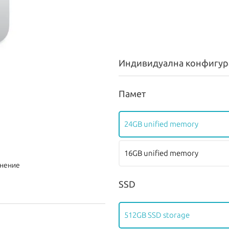
Индивидуална конфигур
Памет
24GB unified memory
16GB unified memory
внение
SSD
512GB SSD storage