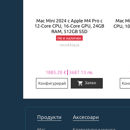
4 с 10‑Core
Mac Mini 2024 с Apple M4 Pro с
Mac Mi
12‑Core CPU, 16‑Core GPU, 24GB
 RAM, 512GB
CPU, 1
RAM, 512GB SSD
Не е наличен
mcx44ze/a
2 лв.
1885.20 €┃3687.13 лв.
rt
shopping_cart
Купи
Заяви
Конфигурирай
Кон
Item
1
of
2
Продукти
Аксесоари
Mac
Клавиатури и мишки