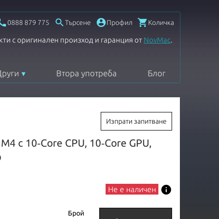




0888 879 775
Търсене
Профил
Количка
кти с оригинален произход и гаранция от
NovMac
.
Други
Втора употреба
Блог
Изпрати запитване
 M4 с 10‑Core CPU, 10‑Core GPU,
D
info
Не е наличен
Брой