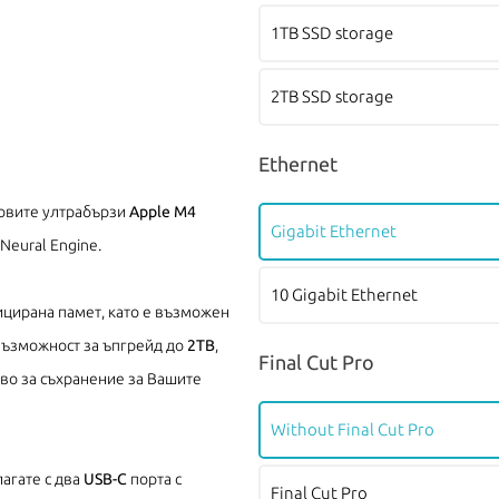
1TB SSD storage
2TB SSD storage
Ethernet
новите ултрабързи
Apple M4
Gigabit Ethernet
Neural Engine.
10 Gigabit Ethernet
цирана памет, като е възможен
възможност за ъпгрейд до
2TB
,
Final Cut Pro
тво за съхранение за Вашите
Without Final Cut Pro
агате с два
USB-C
порта с
Final Cut Pro