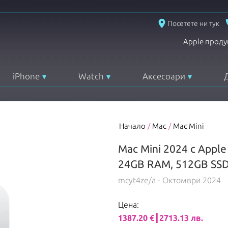
place
Посетете ни тук
Apple проду
iPhone
Watch
Аксесоари
Начало
/
Mac
/
Mac Mini
Mac Mini 2024 с Apple
24GB RAM, 512GB SS
mcyt4ze/a
- Октомври 2024
Цена:
1387.20 €┃2713.13 лв.