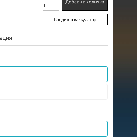
Добави в количка
Кредитен калкулатор
ация