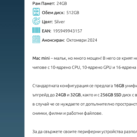
Рам Памет:
24GB
Обем диск:
512GB
Цвят:
Silver
EAN:
195949943157
Анонсиран:
Октомври 2024
Mac mini
– малък, но много мощен! В него се крият 
чипове с 10-ядрено CPU, 10-ядрено GPU и 16-ядрена 
Стандартната конфигурация се предлага
16GB
унифи
ъпгрейд до
24GB
и
32GB
, както и с
256GB SSD
диск с 
в случай че се нуждаете от допълнително пространс
снимки, филми и работни файлове.
За да свържете своите периферни устройства разпол