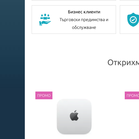
Бизнес клиенти
Търговски предимства и
обслужване
Открихм