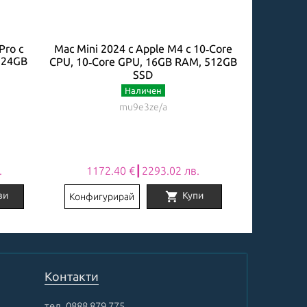
Pro с
Mac Mini 2024 с Apple M4 с 10‑Core
, 24GB
CPU, 10‑Core GPU, 16GB RAM, 512GB
SSD
Наличен
mu9e3ze/a
.
1172.40 €┃2293.02 лв.
shopping_cart
ви
Купи
Конфигурирай
Контакти
тел.
0888 879 775