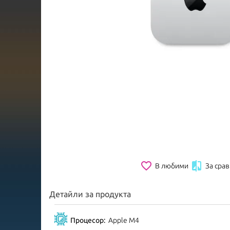
favorite_border

В любими
За сра
Детайли за продукта
Процесор:
Apple M4