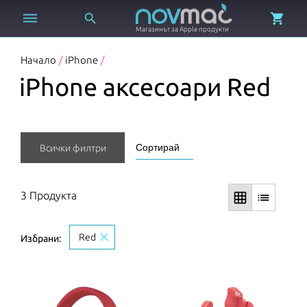



Магазинът за Apple продукти
Начало
/
iPhone
/
iPhone аксесоари Red
Всички филтри
3 Продукта
grid_on
list
close
Red
Избрани: