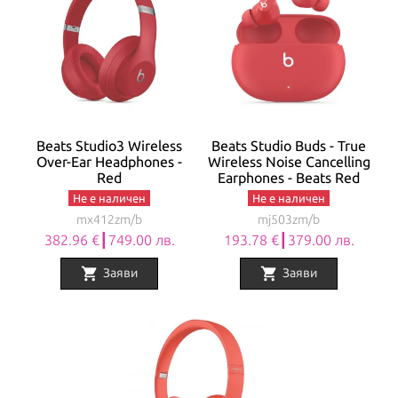
Beats Studio3 Wireless
Beats Studio Buds - True
Over-Ear Headphones -
Wireless Noise Cancelling
Red
Earphones - Beats Red
Не е наличен
Не е наличен
mx412zm/b
mj503zm/b
382.96 €┃749.00 лв.
193.78 €┃379.00 лв.
shopping_cart
shopping_cart
Заяви
Заяви