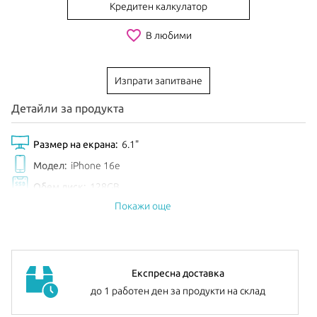
Кредитен калкулатор
favorite_border
В любими
Изпрати запитване
Детайли за продукта
Размер на екрана:
6.1"
Модел:
iPhone 16e
Обем диск:
128GB
Покажи още
Цвят:
White
EAN:
195950051230
Анонсиран:
Февруари 2025
Допълнителна информация:
можете да намерите
тук
Експресна доставка
до 1 работен ден за продукти на склад