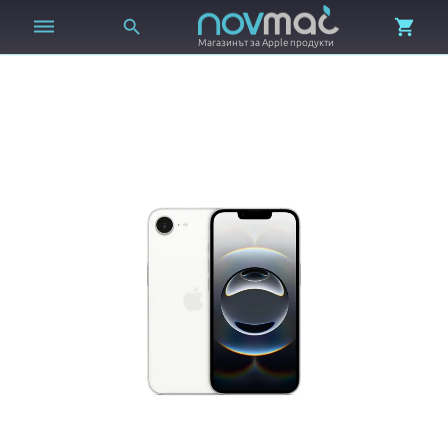



Магазинът за Apple продукти