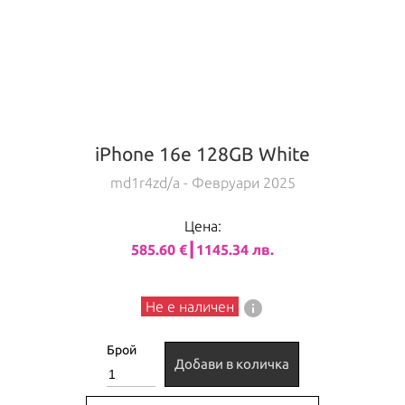
iPhone 16e 128GB White
md1r4zd/a
- Февруари 2025
Цена:
585.60 €┃1145.34 лв.
info
Не е наличен
Брой
Добави в количка