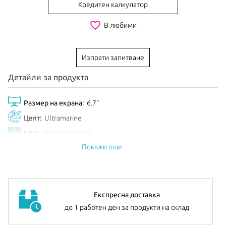
Кредитен калкулатор
favorite_border
В любими
Изпрати запитване
Детайли за продукта
Размер на екрана:
6.7"
Цвят:
Ultramarine
EAN:
195949723780
Покажи още
Анонсиран:
Септември 2024
Експресна доставка
до 1 работен ден за продукти на склад