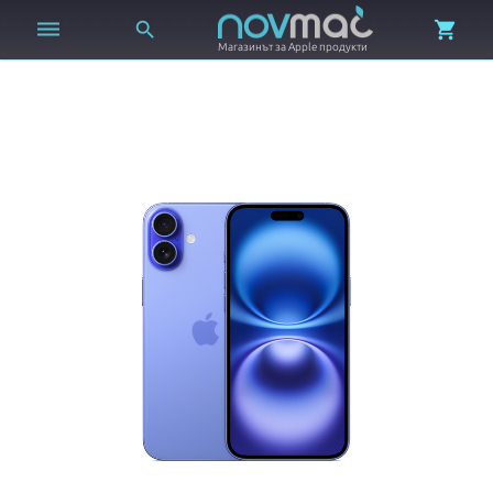



Магазинът за Apple продукти