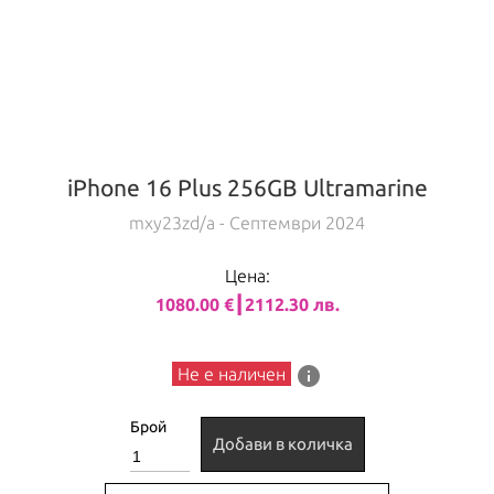
iPhone 16 Plus 256GB Ultramarine
mxy23zd/a
- Септември 2024
Цена:
1080.00 €┃2112.30 лв.
info
Не е наличен
Брой
Добави в количка