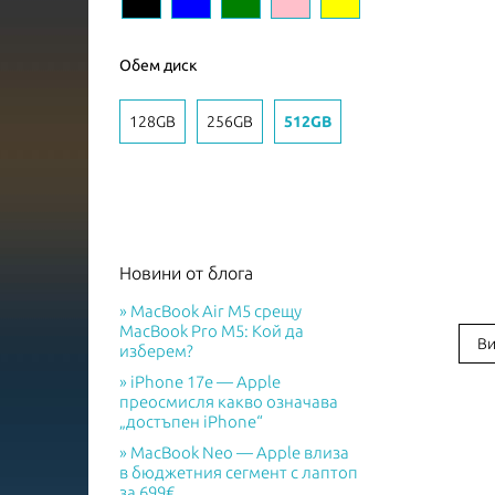
Обем диск
128GB
256GB
512GB
Новини от блога
MacBook Air M5 срещу
MacBook Pro M5: Кой да
Ви
изберем?
iPhone 17e — Apple
преосмисля какво означава
„достъпен iPhone“
MacBook Neo — Apple влиза
в бюджетния сегмент с лаптоп
за 699€