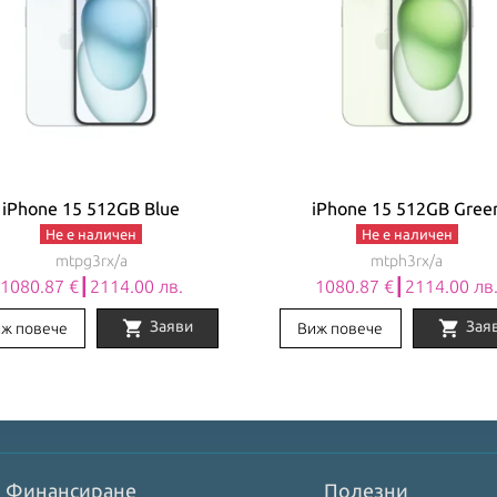
iPhone 15 512GB Blue
iPhone 15 512GB Gree
Не е наличен
Не е наличен
mtpg3rx/a
mtph3rx/a
1080.87 €┃2114.00 лв.
1080.87 €┃2114.00 лв
shopping_cart
shopping_cart
Заяви
Зая
ж повече
Виж повече
Финансиране
Полезни