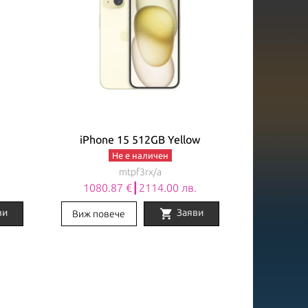
iPhone 15 512GB Yellow
Не е наличен
mtpf3rx/a
.
1080.87 €┃2114.00 лв.
shopping_cart
ви
Заяви
Виж повече