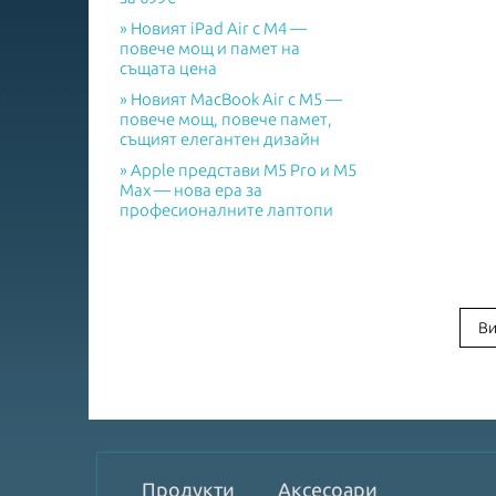
Новият iPad Air с M4 —
повече мощ и памет на
същата цена
Новият MacBook Air с M5 —
повече мощ, повече памет,
същият елегантен дизайн
Apple представи M5 Pro и M5
Max — нова ера за
професионалните лаптопи
Ви
Продукти
Аксесоари