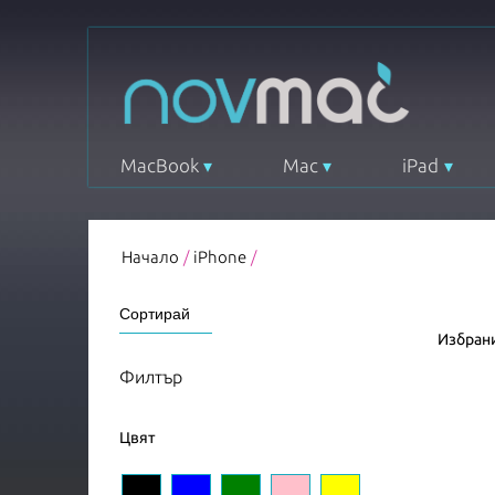
MacBook
Mac
iPad
Начало
/
iPhone
/
Избрани
Филтър
Цвят