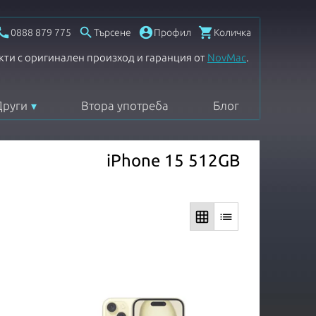




0888 879 775
Търсене
Профил
Количка
кти с оригинален произход и гаранция от
NovMac
.
Други
Втора употреба
Блог
iPhone 15 512GB
grid_on
list