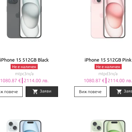
iPhone 15 512GB Black
iPhone 15 512GB Pink
Не е наличен
Не е наличен
mtpc3rx/a
mtpd3rx/a
1080.87 €┃2114.00 лв.
1080.87 €┃2114.00 лв
shopping_cart
shopping_cart
Заяви
Зая
ж повече
Виж повече