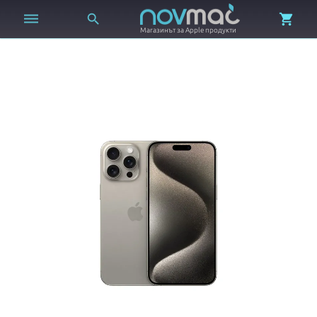



Магазинът за Apple продукти