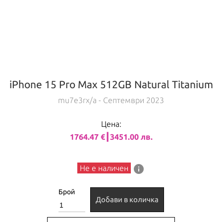
iPhone 15 Pro Max 512GB Natural Titanium
mu7e3rx/a
- Септември 2023
Цена:
1764.47 €┃3451.00 лв.
info
Не е наличен
Брой
Добави в количка