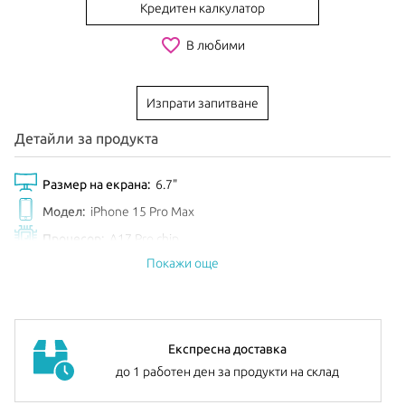
Кредитен калкулатор
favorite_border
В любими
Изпрати запитване
Детайли за продукта
Размер на екрана:
6.7"
Модел:
iPhone 15 Pro Max
Процесор:
A17 Pro chip
Покажи още
Обем диск:
512GB
Цвят:
Natural Titanium
Анонсиран:
Септември 2023
Експресна доставка
до 1 работен ден за продукти на склад